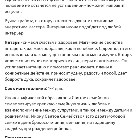
человеке не останется не услышанной - поможет, направит,
исцелит.
Ручная работа, в которую вложена душа и позитивная
энергетика мастера. Янтарная икона подойдет под любой
интерьер.
Янтарь
- символ счастья и здоровья. Магические свойства
янтаря так же многообразны, как и лечебные. С древности его
использовали как могущественным талисман и амулет. Янтарь
является источником творческих сил, веры и оптимизма. Он
усиливает интуицию и помогает реализовать планы в
конкретные действия, приносит удачу, радость и покой, дает
бодрость духа, сохраняет здоровье.
Срок изготовления
: 1-2 дня.
Иконографический образ иконы Святое семейство
символизирует крепкую семейную жизнь, любовь и
взаимопонимание между супругами, а также и между детьми и
родителями. Икону Святое Семейство часто дарят молодой
семье в день бракосочетания, венчания, на годовщину
свадьбы, при рождении ребенка.
Примечания