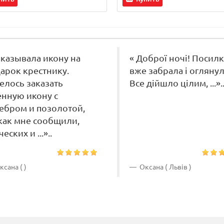
аказывала икону на
« Доброї ночі! Посилк
арок крестнику.
вже забрала і оглянул
елось заказать
Все дійшло цілим, ...».
нную икону с
ебром и позолотой,
как мне сообщили,
еских и ...»..
сана ( )
Оксана ( Львів )