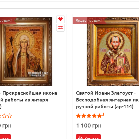
родаж!
Лидер продаж!
- Прекраснейшая икона
Святой Иоанн Златоуст -
й работы из янтаря
Бесподобная янтарная и
)
ручной работы (ар-114)
1
0 грн
1 100 грн
пить
Купить