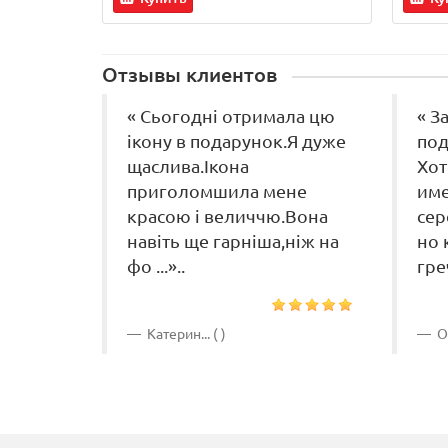
Отзывы клиентов
« Сьогодні отримала цю
« З
ікону в подарунок.Я дуже
под
щаслива.Ікона
Хот
приголомшила мене
име
красою і величчю.Вона
сер
навіть ще гарніша,ніж на
но 
фо ...»..
греч
Катерин... ( )
Ок