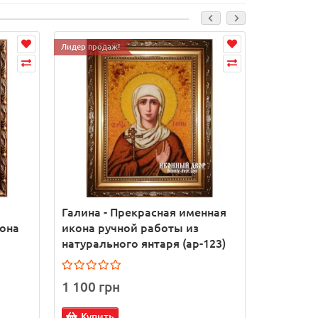
Лидер продаж!
Лидер прода
Галина - Прекрасная именная
Иоанн Пр
кона
икона ручной работы из
икона из
натурального янтаря (ар-123)
работа (
1 100 грн
1 100 г
Купить
Купит