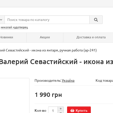
:
николай чудотворец
Новинки
Акции
Доставка и оплата
й Севастийский - икона из янтаря, ручная работа (ар-241)
алерий Севастийский - икона из
Производитель:
Україна
Код товар
1 990 грн
Купить
Кол-во