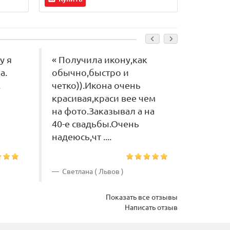
у я
« Получила икону,как
« Добр
а.
обычно,быстро и
получ
.
четко)).Икона очень
иконы
красивая,краси вее чем
Всево
на фото.Заказывал а на
для св
40-е свадьбы.Очень
Очень
надеюсь,чт ....
красивы
Светлана ( Львов )
Лилия
Показать все отзывы
Написать отзыв