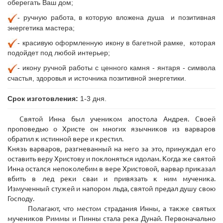
оберегать Ваш дом;
- ручную
работа, в которую вложена душа и позитивная
энергетика мастера;
- красивую оформленную икону в багетной рамке, которая
подойдет под любой интерьер;
- икону ручной работы с ценного камня - янтаря - символа
счастья, здоровья и источника позитивной энергетики.
Срок изготовления:
1-3 дня.
Святой Инна был учеником апостола Андрея. Своей
проповедью о Христе он многих язычников из варваров
обратил к истинной вере и крестил.
Князь варваров, разгневанный на него за это, принуждал его
оставить веру Христову и поклоняться идолам. Когда же святой
Инна остался непоколебим в вере Христовой, варвар приказал
вбить в лед реки сваи и привязать к ним мученика.
Измученный стужей и напором льда, святой предал душу свою
Господу.
Полагают, что местом страдания Инны, а также святых
мучеников Риммы и Пинны стала река Дунай. Первоначально