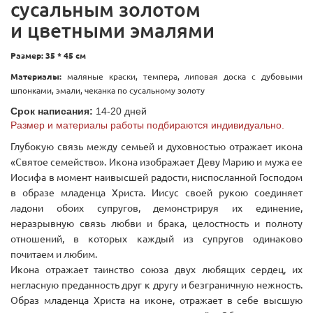
сусальным золотом
и цветными эмалями
Размер: 35 * 45 см
Материалы:
маляные краски, темпера, липовая доска с дубовыми
шпонками, эмали, чеканка по сусальному золоту
Срок написания:
14-20 дней
Размер и материалы работы подбираются
индивидуально.
Глубокую связь между семьей и духовностью отражает икона
«Святое семейство». Икона изображает Деву Марию и мужа ее
Иосифа в момент наивысшей радости, ниспосланной Господом
в образе младенца Христа. Иисус своей рукою соединяет
ладони обоих супругов, демонстрируя их единение,
неразрывную связь любви и брака, целостность и полноту
отношений, в которых каждый из супругов одинаково
почитаем и любим.
Икона отражает таинство союза двух любящих сердец, их
негласную преданность друг к другу и безграничную нежность.
Образ младенца Христа на иконе, отражает в себе высшую