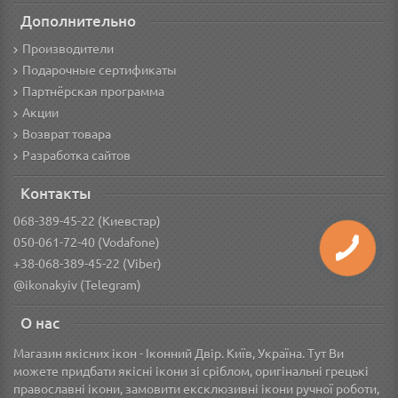
Дополнительно
Производители
Подарочные сертификаты
Партнёрская программа
Акции
Возврат товара
Разработка сайтов
Контакты
068-389-45-22 (Киевстар)
050-061-72-40 (Vodafone)
+38-068-389-45-22 (Viber)
@ikonakyiv (Telegram)
О нас
Магазин якісних ікон - Іконний Двір. Київ, Україна. Тут Ви
можете придбати якісні ікони зі сріблом, оригінальні грецькі
православні ікони, замовити ексклюзивні ікони ручної роботи,