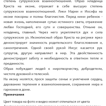
степень супружеских взаимоотношений. Образ младенца
Христа на иконе, отражает в себе высшую степень
супружеских взаимоотношений. Лики Марии и Иосифа на
иконе покорны и полны благочестия. Перед ними ребенок -
новая жизнь, наполненная сутью истинного света, отражение
любви Господней, его сути и совершенства. Отныне он,
младенец, главный. Через него укрепляется дух и сила
супружеских уз. Иконописный образ Христа на рисунке ярко
демонстрирует значимость родительского благословения и,
самоотречения. Одной своей рукой Иисус касается рук
супругов, другую направляет в мир. Эта двойственность
демонстрирует заботу и необходимость в ответном тепле и
преданности.
Образ побуждает людей к миротворчеству, добродетели,
чистоте духовной и телесной.
На икону молятся, прося защиты семье и умягчения сердец,
дарованию терпения и взаимопонимания, сохранения мира и
гармонии в доме.
Примечания
Цвет товара на фото и видео может отличаться от цвета