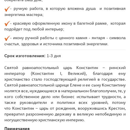
- ручную
работа, в которую вложена душа и позитивная
энергетика мастера;
- красивую оформленную икону в багетной рамке, которая
подойдет под любой интерьер;
- икону ручной работы с ценного камня - янтаря - символа
счастья, здоровья и источника позитивной энергетики.
Срок изготовления:
1-3 дня
Святой равноапостольный царь Константин – римский
император (Константин I, Великий), благодаря ему
христианство стало господствующей религией в государстве.
Святой равноапостольной царице Елене и ее сыну Константину
молятся все, нуждающиеся в материальном благополучии, те, у
кого собственное дело или бизнес испытывает трудности, а
также руководители и политики всех уровней, потому
что Константин – царь от рождения, вооружившись Крестом,
превратил разрозненную державу в великую непобедимую и
могущественную христианскую империю.
Примечания