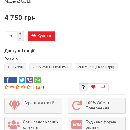
Модель:
GOLD
4 750 грн
Купити
Доступні опції
Розмір
156 х 190
200 х 250
(+1 850 грн)
260 х 310
(+4 650 грн)
0
Гарантія якості!
100% Обмін -
Повернення
Сотні задоволених
Будь-яка форма
клієнтів
оплати