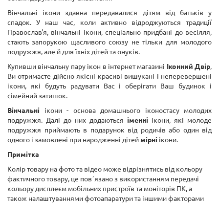
Вінчальні ікони здавна передавалися дітям від батьків у
спадок. У наш час, коли активно відроджуються традиції
Православ'я, вінчальні ікони, спеціально придбані до весілля,
стають запорукою щасливого союзу не тільки для молодого
подружжя, але й для їхніх дітей та онуків.
Купивши вінчальну пару ікон в інтернет магазині
Іконний Двір
,
Ви отримаєте дійсно якісні красиві вишукані і неперевершені
ікони, які будуть радувати Вас і оберігати Ваш будинок і
сімейний затишок.
Вінчальні
ікони - основа домашнього іконостасу молодих
подружжя. Далі до них додаються
іменні
ікони, які молоде
подружжя приймають в подарунок від родичів або один від
одного і замовлені при народженні дітей
мірні
ікони.
Примітка
Колір товару на фото та відео може відрізнятись від кольору
фактичного товару, це повʼязано з використанням передачі
кольору дисплеєм мобільних пристроїв та моніторів ПК, а
також налаштуваннями фотоапаратури та іншими факторами