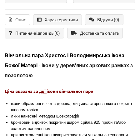
Опис
Характеристики
Відгуки (0)
Питання-відповідь
(0)
Доставка та оплата
Вінчальна пара Христос і Володимирська ікона
Божої Матері
- Ікони
у дерев'яних аркових рамках з
позолотою
Ціна вказана за
дві
ікони вінчальної пари
ікони обрамлені в кіот з дерева, лицьова сторона якого покрита
шпоном горіха
лики нанесені методом шовкографії
бронзовий відбиток покритий шаром срібла 925 проби та/або
золотим напиленням
при виготовленні ікон використовується
унікальна технологія