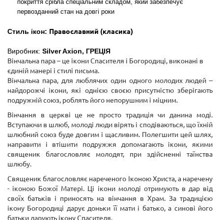
покриття срібла
спеціальним складом, який забезпечує
первозданний стан на довгі роки
Стиль ікон:
Православний (класика)
Виробник:
Silver Axion,
ГРЕЦІЯ
Вінчальна пара – це ікони Спасителя і Богородиці, виконані в
єдиній манері і стилі письма.
Вінчальна пара, для люблячих один одного молодих людей –
найдорожчі ікони, які однією своєю присутністю зберігають
подружній союз, роблять його непорушним і міцним.
Вінчання в церкві це не просто традиція чи данина моді.
Вступаючи в шлюб, молоді люди вірять і сподіваються, що їхній
шлюбний союз буде довгим і щасливим. Полегшити цей шлях,
направити і втішити подружжя допомагають ікони, якими
священик благословляє молодят, при здійсненні таїнства
шлюбу.
Священик благословляє нареченого Іконою Христа, а наречену
- іконою Божої Матері. Ці ікони молоді отримують в дар від
своїх батьків і приносять на вінчання в Храм. За традицією
ікону Богородиці дарує доньки її мати і батько, а синові його
батьки дарують ікону Спасителя.