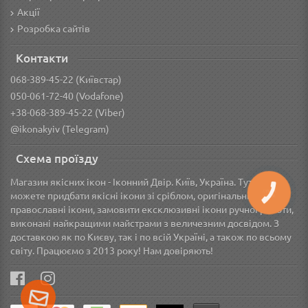
Акції
Розробка сайтів
Контакти
068-389-45-22 (Київстар)
050-061-72-40 (Vodafone)
+38-068-389-45-22 (Viber)
@ikonakyiv (Telegram)
Схема проїзду
Магазин якісних ікон - Іконний Двір. Київ, Україна. Тут Ви
КНОПКА
можете придбати якісні ікони зі сріблом, оригінальні грецькі
ЗВ'ЯЗКУ
православні ікони, замовити ексклюзивні ікони ручної роботи,
виконані найкращими майстрами з величезним досвідом. З
доставкою як по Києву, так і по всій Україні, а також по всьому
світу. Працюємо з 2013 року! Нам довіряють!