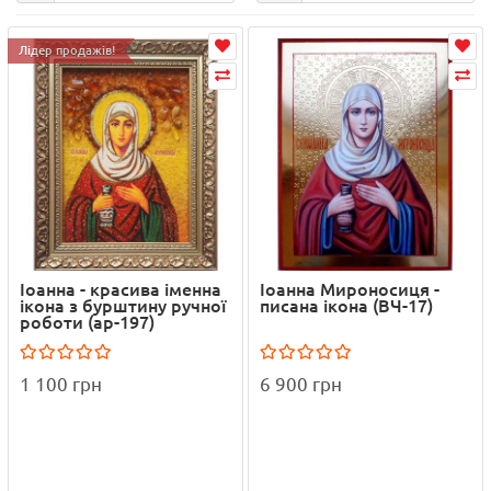
Лідер продажів!
Іоанна - красива іменна
Іоанна Мироносиця -
ікона з бурштину ручної
писана ікона (ВЧ-17)
роботи (ар-197)
1 100 грн
6 900 грн