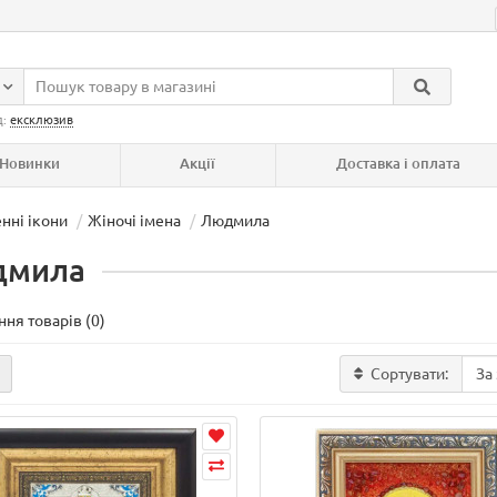
д:
ексклюзив
Новинки
Акції
Доставка і оплата
енні ікони
Жіночі імена
Людмила
дмила
ня товарів (0)
Сортувати: