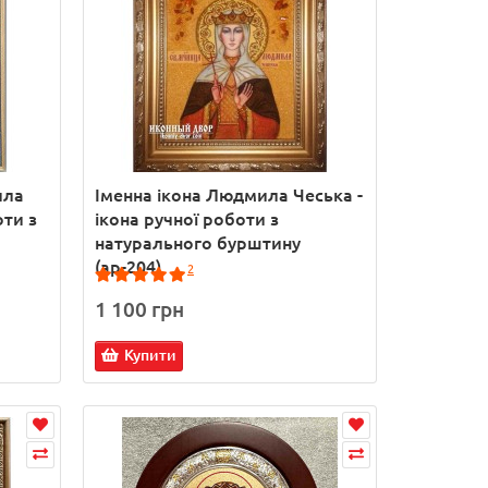
ила
Іменна ікона Людмила Чеська -
оти з
ікона ручної роботи з
натурального бурштину
(ар-204)
2
1 100 грн
Купити