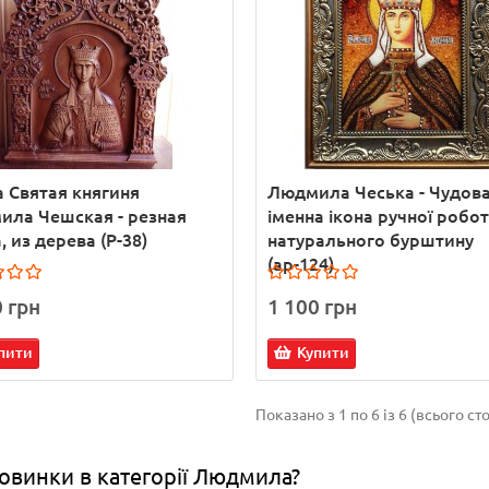
 Святая княгиня
Людмила Чеська - Чудов
ла Чешская - резная
іменна ікона ручної робот
, из дерева (Р-38)
натурального бурштину
(ар-124)
0 грн
1 100 грн
пити
Купити
Показано з 1 по 6 із 6 (всього сто
новинки в категорії Людмила?