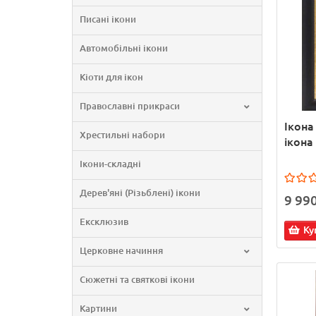
Писані ікони
Автомобільні ікони
Кіоти для ікон
Православні прикраси
Ікона
Хрестильні набори
ікона 
Ікони-складні
Дерев'яні (Різьблені) ікони
9 99
Ексклюзив
Ку
Церковне начиння
Сюжетні та святкові ікони
Картини