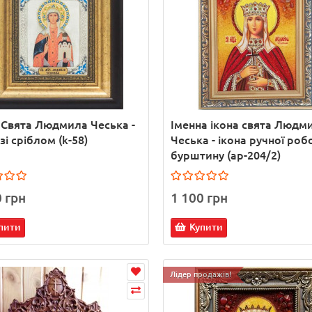
 Свята Людмила Чеська -
Іменна ікона свята Людм
зі сріблом (k-58)
Чеська - ікона ручної роб
бурштину (ар-204/2)
0 грн
1 100 грн
пити
Купити
Лідер продажів!