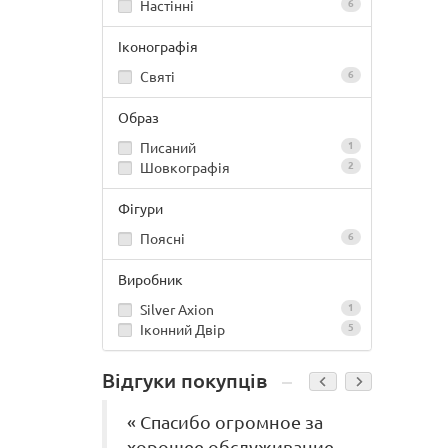
Настінні
6
Іконографія
Святі
6
Образ
Писаний
1
Шовкографія
2
Фігури
Поясні
6
Виробник
Silver Axion
1
Іконний Двір
5
Відгуки покупців
« Спасибо огромное за
« О
хорошее обслуживание -
ико