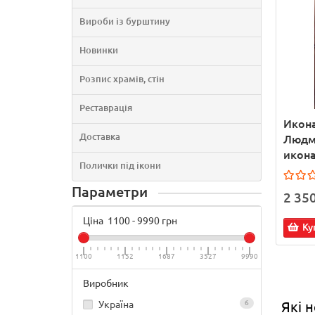
Вироби із бурштину
Новинки
Розпис храмів, стін
Реставрація
Икона
Доставка
Людми
икона
Полички під ікони
Параметри
2 35
Ціна
1100
-
9990
грн
Ку
1100
1152
1687
3527
9990
Виробник
Україна
6
Які 