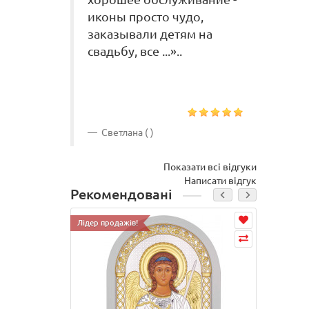
иконы просто чудо,
ост
заказывали детям на
дов
свадьбу, все ...»..
ещё
кар
и ка
Светлана ( )
М
Показати всі відгуки
Написати відгук
Рекомендовані
Лідер продажів!
Лідер п