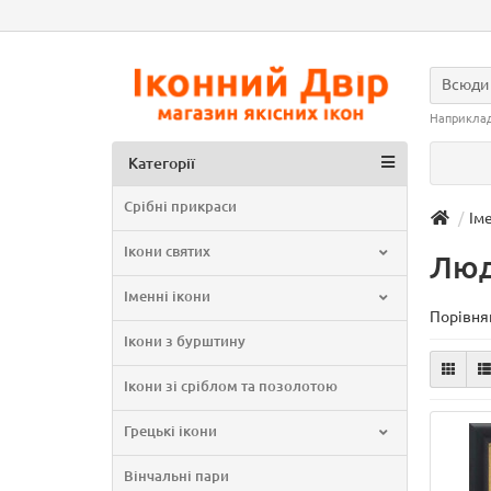
Всюди
Наприкла
Категорії
Срібні прикраси
Ім
Ікони святих
Лю
Іменні ікони
Порівнян
Ікони з бурштину
Ікони зі сріблом та позолотою
Грецькі ікони
Вінчальні пари