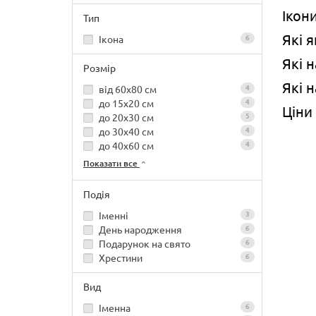
Ікон
Тип
Які 
Ікона
6
Які 
Розмір
Які 
від 60х80 см
4
до 15х20 см
4
Ціни
до 20х30 см
5
до 30х40 см
4
до 40х60 см
4
Показати все
Подія
Іменні
3
День народження
6
Подарунок на свято
6
Хрестини
6
Вид
Іменна
6