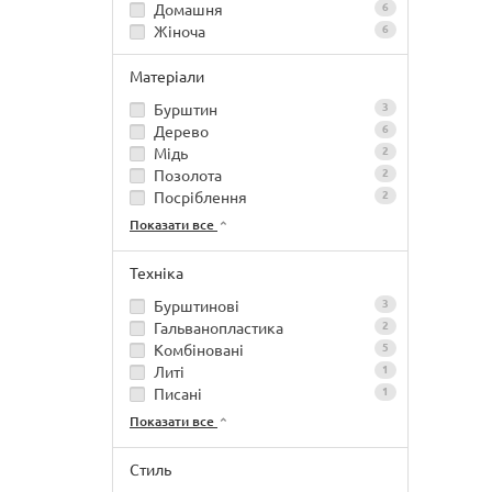
Домашня
6
Жіноча
6
Матеріали
Бурштин
3
Дерево
6
Мідь
2
Позолота
2
Посріблення
2
Показати все
Техніка
Бурштинові
3
Гальванопластика
2
Комбіновані
5
Литі
1
Писані
1
Показати все
Стиль