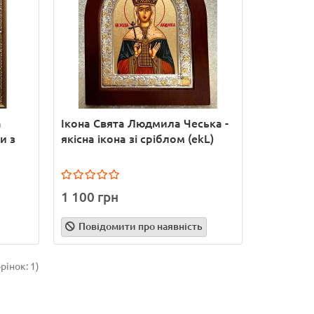
а
Ікона Свята Людмила Чеська -
и з
якісна ікона зі сріблом (ekL)
1 100 грн
Повідомити про наявність
рінок: 1)