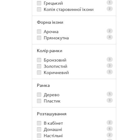
Грецький
1
Копія старовинної ікони
2
Форма ікони
Арочна
2
Прямокутна
4
Колір рамки
Бронзовий
3
Золотистий
3
Коричневий
5
Рамка
Дерево
5
Пластик
3
Розташування
В кабінет
2
Домашні
6
Настільні
2