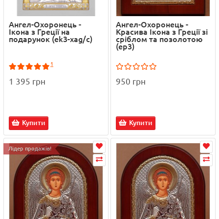
Ангел-Охоронець -
Ангел-Охоронець -
Ікона з Греції на
Красива Ікона з Греції зі
подарунок (ek3-xag/c)
сріблом та позолотою
(ep3)
1
1 395 грн
950 грн
Купити
Купити
Лідер продажів!