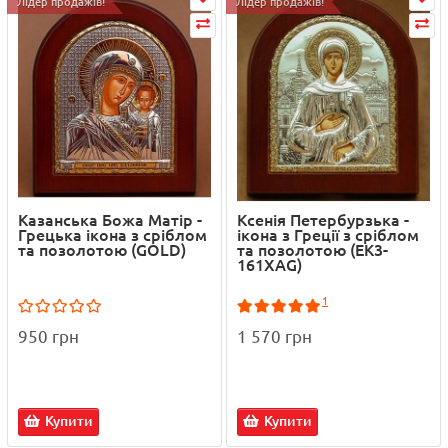
Лідер продажів!
Лідер продажів!
Казанська Божа Матір -
Ксенія Петербурзька -
Грецька ікона з сріблом
ікона з Греції з сріблом
та позолотою (GOLD)
та позолотою (ЕК3-
161XАG)
1
950 грн
1 570 грн
Купити
Купити