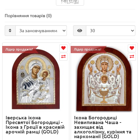
Порівняння товарів (0)
Лідер продажів!
Лідер продажів!
Іверська ікона
Ікона Богородиці
Пресвятої Богородиці -
Невипивана Чаша -
Ікона з Греції в красивій
захищає від
арочній рамці (GOLD)
алкоголізму, куріння та
наркоманії (GOLD)