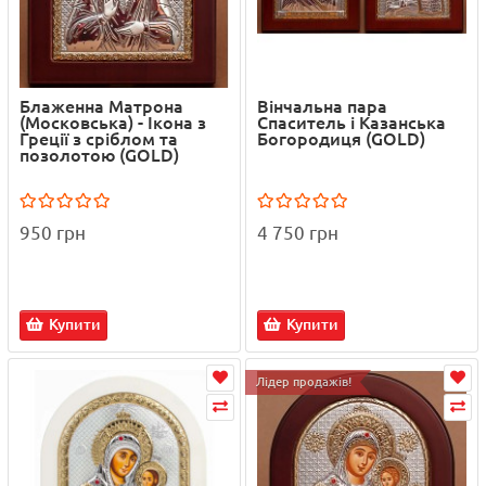
Блаженна Матрона
Вінчальна пара
(Московська) - Ікона з
Спаситель і Казанська
Греції з сріблом та
Богородиця (GOLD)
позолотою (GOLD)
950 грн
4 750 грн
Купити
Купити
Лідер продажів!