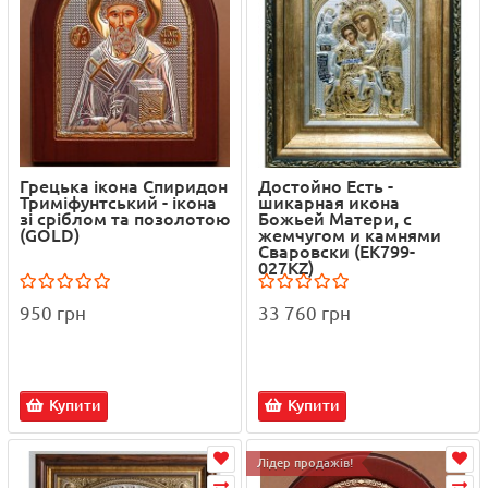
Грецька ікона Спиридон
Достойно Есть -
Триміфунтський - ікона
шикарная икона
зі сріблом та позолотою
Божьей Матери, с
(GOLD)
жемчугом и камнями
Сваровски (EK799-
027KZ)
950 грн
33 760 грн
Купити
Купити
Лідер продажів!