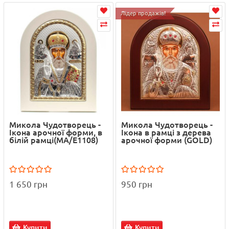
Лідер продажів!
Микола Чудотворець -
Микола Чудотворець -
Ікона арочної форми, в
Ікона в рамці з дерева
білій рамці(MA/E1108)
арочної форми (GOLD)
1 650 грн
950 грн
Купити
Купити