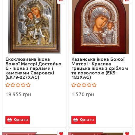
Ексклюзивна ікона
Казанська ікона Божої
Божої Матері Достойно
Матері - Красива
Є - Ікона з перлами і
грецька ікона з сріблом
каменями Сваровскі
та позолотою (EK5-
(EK79-027XAG)
182XAG)
19 955 грн
1 570 грн
Купити
Купити