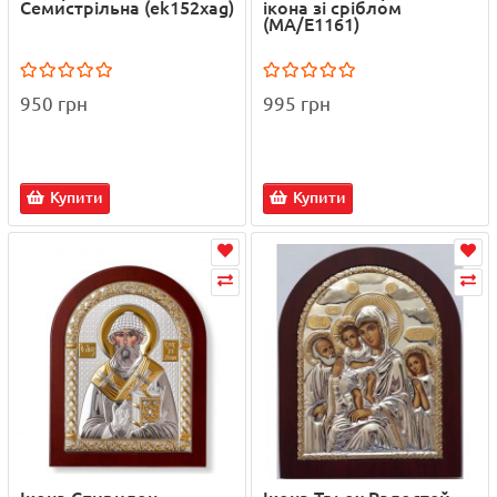
Семистрільна (ek152xag)
ікона зі сріблом
(MA/E1161)
950 грн
995 грн
Купити
Купити