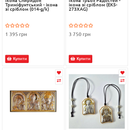
Ікона Спиридон
Ікона Трьох Радостей -
Триміфунтський - ікона
ікона зі сріблом (EK5-
зі сріблом (014-g/k)
273XAG)
1 395 грн
3 750 грн
Купити
Купити