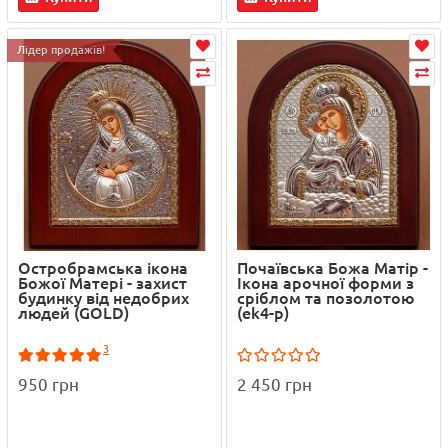
Лідер продажів!
Остробрамська ікона
Почаївська Божа Матір -
Божої Матері - захист
Ікона арочної форми з
будинку від недобрих
сріблом та позолотою
людей (GOLD)
(ek4-p)
3
950 грн
2 450 грн