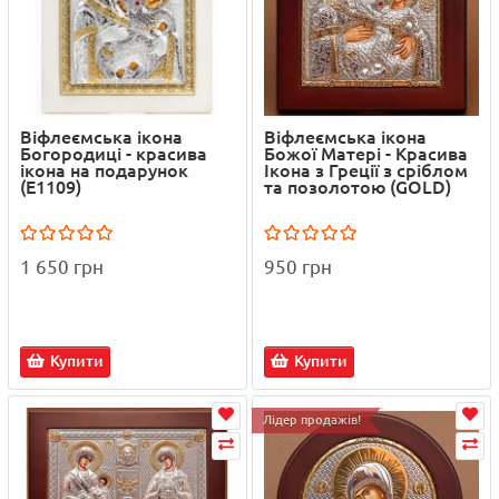
Віфлеємська ікона
Віфлеємська ікона
Богородиці - красива
Божої Матері - Красива
ікона на подарунок
Ікона з Греції з сріблом
(E1109)
та позолотою (GOLD)
1 650 грн
950 грн
Купити
Купити
Лідер продажів!