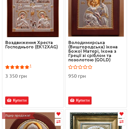
Воздвиження Хреста
Володимирська
Господнього (EK12XAG)
(Вишгородська) ікона
Божої Матері, Ікона з
Греції зі сріблом та
позолотою (GOLD)
1
3 350 грн
950 грн
Купити
Купити
Лідер продажів!