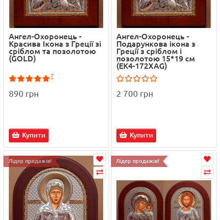
Ангел-Охоронець -
Ангел-Охоронець -
Красива Ікона з Греції зі
Подарункова ікона з
сріблом та позолотою
Греції з сріблом і
(GOLD)
позолотою 15*19 см
(EK4-172XAG)
7
890 грн
2 700 грн
Купити
Купити
Лідер продажів!
Лідер продажів!