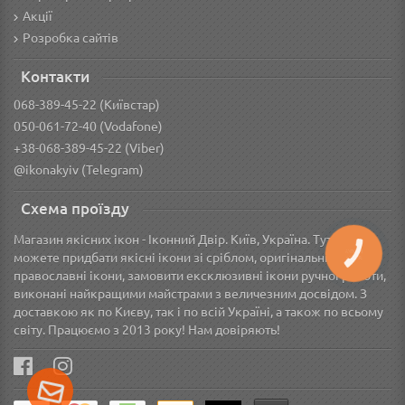
Акції
Розробка сайтів
Контакти
068-389-45-22 (Київстар)
050-061-72-40 (Vodafone)
+38-068-389-45-22 (Viber)
@ikonakyiv (Telegram)
Схема проїзду
Магазин якісних ікон - Іконний Двір. Київ, Україна. Тут Ви
КНОПКА
можете придбати якісні ікони зі сріблом, оригінальні грецькі
ЗВ'ЯЗКУ
православні ікони, замовити ексклюзивні ікони ручної роботи,
виконані найкращими майстрами з величезним досвідом. З
доставкою як по Києву, так і по всій Україні, а також по всьому
світу. Працюємо з 2013 року! Нам довіряють!