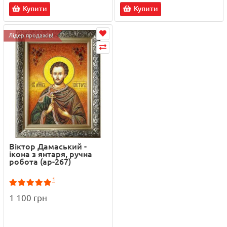
Купити
Купити
Лідер продажів!
Віктор Дамаський -
ікона з янтаря, ручна
робота (ар-267)
1
1 100 грн