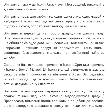
Вінчальна пара – це ікони Спасителя і Богородиці, виконані в
єдиній манері і стилі письма.
Вінчальна пара, для люблячих один одного молодих людей –
найдорожчі ікони, які однією своєю присутністю зберігають
подружній союз, роблять його непорушним і міцним.
Вінчання в церкві це не просто традиція чи данина моді.
Вступаючи в шлюб, молоді люди вірять і сподіваються, що їхній
шлюбний союз буде довгим і щасливим. Полегшити цей шлях,
направити і втішити подружжя допомагають ікони, якими
священик благословляє молодят, при здійсненні таїнства
шлюбу.
Священик благословляє нареченого Іконою Христа, а наречену
- іконою Божої Матері. Ці ікони молоді отримують в дар від
своїх батьків і приносять на вінчання в Храм. За традицією
ікону Богородиці дарує доньки її мати і батько, а синові його
батьки дарують ікону Спасителя.
Вінчальні ікони здавна передавалися дітям від батьків у
спадок. У наш час, коли активно відроджуються традиції
Православ'я, вінчальні ікони, спеціально придбані до весілля,
стають запорукою щасливого союзу не тільки для молодого