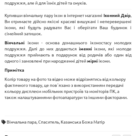
подружжя, але й для їхніх дітей та онуків.
Купивши вінчальну пару ікон в інтернет магазині
Іконний Двір
,
Ви отримаєте дійсно якісні красиві вишукані і неперевершені
ікони, які будуть радувати Вас і оберігати Ваш будинок і
сімейний затишок.
Вінчальні
ікони - основа домашнього іконостасу молодих
подружжя. Далі до них додаються
іменні
ікони, які молоде
подружжя приймають в подарунок від родичів або один від
одного і замовлені при народженні дітей
мірні
ікони.
Примітка
Колір товару на фото та відео може відрізнятись від кольору
фактичного товару, це повʼязано з використанням передачі
кольору дисплеєм мобільних пристроїв та моніторів ПК, а
також налаштуваннями фотоапаратури та іншими факторами.
Вінчальна пара
,
Спаситель
,
Казанська Божа Матір