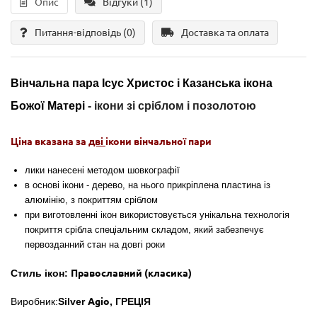
Опис
Відгуки (1)
Питання-відповідь
(0)
Доставка та оплата
Вінчальна пара Ісус Христос і Казанська ікона
Божої Матері
- ікони
зі сріблом і позолотою
Ціна вказана за
дві
ікони вінчальної пари
лики нанесені методом шовкографії
в основі ікони - дерево, на нього прикріплена пластина із
алюмінію, з покриттям сріблом
при виготовленні ікон використовується
унікальна технологія
покриття срібла
спеціальним складом, який забезпечує
первозданний стан на довгі роки
Стиль ікон:
Православний (класика)
Виробник:
Silver
Agio
,
ГРЕЦІЯ