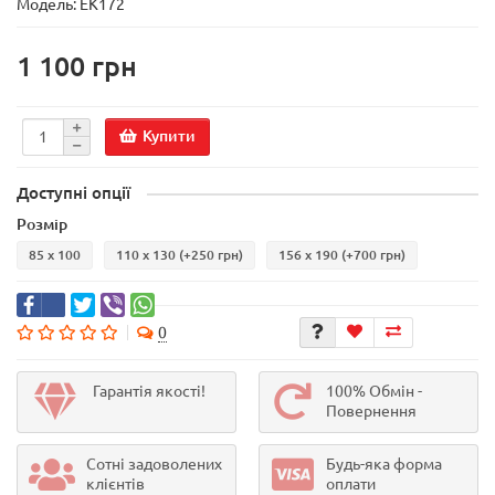
Модель:
EK172
1 100 грн
Купити
Доступні опції
Розмір
85 x 100
110 х 130
(+250 грн)
156 х 190
(+700 грн)
0
Гарантія якості!
100% Обмін -
Повернення
Сотні задоволених
Будь-яка форма
клієнтів
оплати