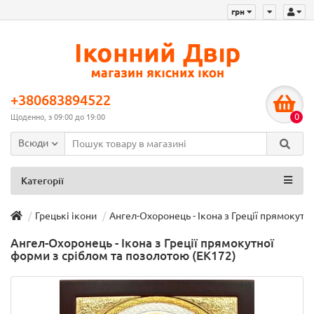
грн
+380683894522
0
Щоденно, з 09:00 до 19:00
Всюди
Категорії
Грецькі ікони
Ангел-Охоронець - Ікона з Греції прямокутн
Ангел-Охоронець - Ікона з Греції прямокутної
форми з сріблом та позолотою (EK172)