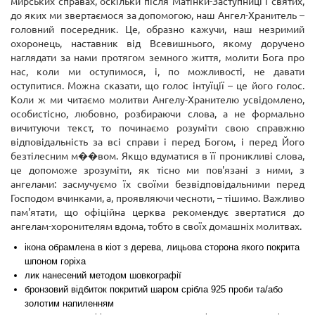
мирських справах, оскільки після Матінки-Заступниці і святих,
до яких ми звертаємося за допомогою, наш Ангел-Хранитель –
головний посередник. Це, образно кажучи, наш незримий
охоронець, наставник від Всевишнього, якому доручено
наглядати за нами протягом земного життя, молити Бога про
нас, коли ми оступимося, і, по можливості, не давати
оступитися. Можна сказати, що голос інтуїції – це його голос.
Коли ж ми читаємо молитви Ангелу-Хранителю усвідомлено,
особистісно, любовно, розбираючи слова, а не формально
вичитуючи текст, то починаємо розуміти свою справжню
відповідальність за всі справи і перед Богом, і перед Його
безтілесним м��вом. Якщо вдуматися в її проникливі слова,
це допоможе зрозуміти, як тісно ми пов'язані з ними, з
ангелами: засмучуємо їх своїми безвідповідальними перед
Господом вчинками, а, проявляючи чесноти, – тішимо. Важливо
пам'ятати, що офіційна церква рекомендує звертатися до
ангелам-хоронителям вдома, тобто в своїх домашніх молитвах.
ікона обрамлена в кіот з дерева, лицьова сторона якого покрита
шпоном горіха
лик нанесений методом шовкографії
бронзовий відбиток покритий шаром срібла 925 проби та/або
золотим напиленням