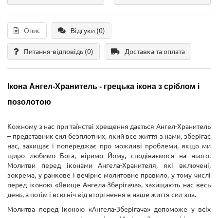
Опис
Відгуки (0)
Питання-відповідь
(0)
Доставка та оплата
Ікона Ангел-Хранитель
- грецька ікона
з сріблом і
позолотою
Кожному з нас при таїнстві хрещення дається Ангел-Хранитель
– представник сил безплотних, який все життя з нами, зберігає
нас, захищає і попереджає про можливі проблеми, якщо ми
щиро любимо Бога, віримо Йому, сподіваємося на нього.
Молитви перед іконами Ангела-Хранителя, які включені,
зокрема, у ранкове і вечірнє молитовне правило, у тому числі
перед іконою «Явище Ангела-Зберігача», захищають нас весь
день, а потім і всю ніч від вторгнення в наше життя сил зла.
Молитва перед іконою «Ангела-Зберігача» допоможе у всіх