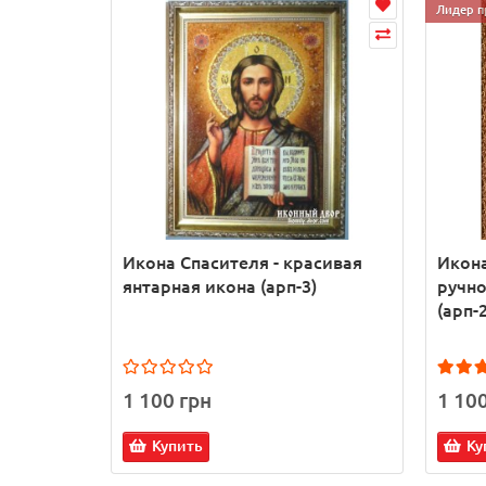
Лидер п
Икона Спасителя - красивая
Икона
янтарная икона (арп-3)
ручно
(арп-2
1 100 грн
1 10
Купить
Ку