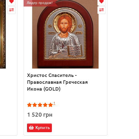
Лидер продаж!
й
Христос Спаситель -
Писаная 
Православная Греческая
Спасител
Икона (GOLD)
1
1 520 грн
5 700 г
Купить
Купит