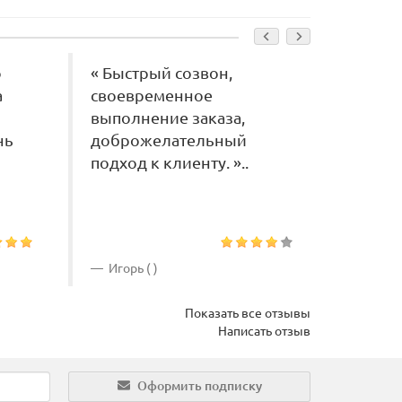
ю
« Быстрый созвон,
« ЗАК
а
своевременное
ПОЛО
выполнение заказа,
ИКОН:
нь
доброжелательный
РЕЗЬБ
подход к клиенту. »..
МАСТЕ
РАБОТ
ВСЕХ Н
Игорь ( )
ЛЮДМ
Показать все отзывы
Написать отзыв
Оформить подписку