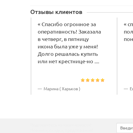
Отзывы клиентов
« Спасибо огромное за
« с
оперативность! Заказала
пол
в четверг, в пятницу
пон
икона была уже у меня!
Долго решалась купить
или нет крестнице-но ....
Марина ( Харьков )
Ев
Подпишитесь на наши новости!
Новинки, скидки, предложения!