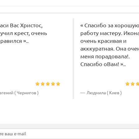
паси Вас Христос,
« Спасибо за хорошу
учил крест, очень
работу мастеру. Икон
равился »..
очень красивая и
акккуратная. Она оче
меня порадовала!.
Спасибо оВам! »..
гений ( Чернигов )
Людмила ( Киев )