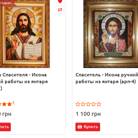
родаж!
 Спасителя - Икона
Спаситель - Икона ручно
й работы из янтаря
работы из янтаря (арп-4)
)
4
0 грн
1 100 грн
пить
Купить