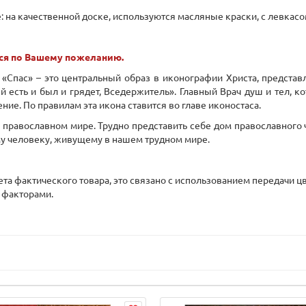
 на качественной доске, используются масляные краски, с левкасо
ся по Вашему пожеланию.
 «Спас» – это центральный образ в иконографии Христа, предста
ый есть и был и грядет, Вседержитель». Главный Врач душ и тел, 
е. По правилам эта икона ставится во главе иконостаса.
 православном мире. Трудно представить себе дом православного ч
у человеку, живущему в нашем трудном мире.
вета фактического товара, это связано с использованием передачи
 факторами.