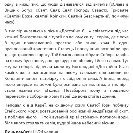
одну в низці тих, що люди дізнавалися від ангелів («Слава в
Вишніх Богу», «Свят, Свят, Свят Господь Саваот», Трисвяте
«Святий Боже, святий Кріпкий, Святий Безсмертний, помилуй
нас»).
З тих пір ангельська пісня «
Достойно Є
…» співається під час
кожної Божественної літургії по всьому світу - скрізь, де є хоча
б один православний престол або живе хоча б один
православний християнин. Старець і послушник розповіли про
те, що трапилося проту. Той благословив зібрати Собор старців,
на якому було поведано про чудесне віснику і його словах. Тут
же, на соборі, піднесли молитву Богородиці «Достойно Є…»,
камінь же з написаними на ньому словами відправили до
Константинополя патріарху як свідчення дива. А ікона, перед
якою вперше на землі була оспівана ця молитва, з тих пір і
стала називатися «Гідно». Незабаром ікону з пошаною
перенесли в соборний храм Кареї, де вона стоїть і донині.
Неподалік від Кареї, на східному схилі Святої Гори поблизу
Егейського моря, розташований російський Андріївський скит,
а поблизу нього – і той вузький яр зі стрімким потоком води,
біля якого стояла та келія, куди зійшов небесний вісник.
День пам'яті:
11/24 червня.