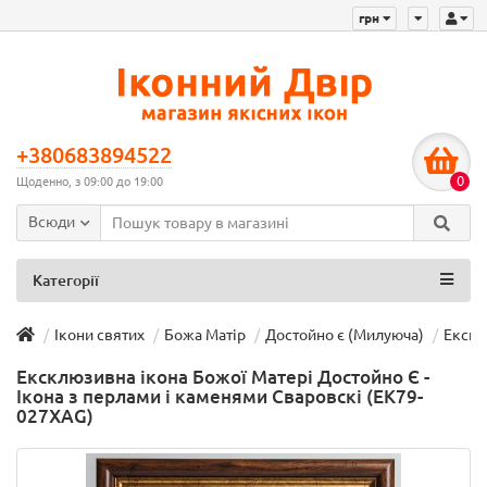
грн
+380683894522
0
Щоденно, з 09:00 до 19:00
Всюди
Категорії
Ікони святих
Божа Матір
Достойно є (Милуюча)
Екскл
Ексклюзивна ікона Божої Матері Достойно Є -
Ікона з перлами і каменями Сваровскі (EK79-
027XAG)