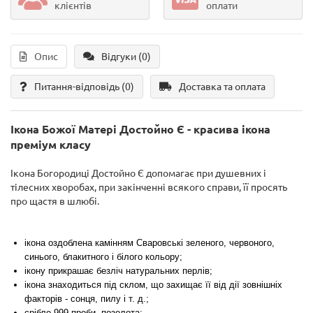
клієнтів
оплати
Опис
Відгуки (0)
Питання-відповідь
(0)
Доставка та оплата
Ікона Божої Матері Достойно Є - красива ікона
преміум класу
Ікона
Богородиці Достойно Є допомагає
при душевних і
тілесних хворобах, при закінченні всякого справи, її просять
про
щастя в шлюбі.
ікона оздоблена камінням Сваровські зеленого, червоного,
синього, блакитного і білого кольору;
ікону прикрашає безліч натуральних перлів;
ікона знаходиться під склом, що захищає її від дії зовнішніх
факторів - сонця, пилу і т. д.;
срібло 999 проби, позолота;