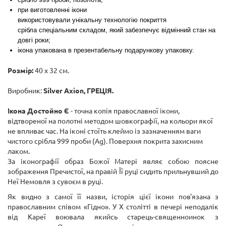
при виготовленні ікони
використовували
унікальну технологію покриття
срібла
спеціальним складом, який забезпечує відмінний стан на
довгі роки;
ікона упакована в презентабельну подарункову упаковку.
Розмір:
40 х 32 см.
Виробник:
Silver Axion,
ГРЕЦІЯ.
Ікона Достойно Є
- точна копія православної ікони,
відтвореної на полотні методом шовкографії, на кольори якої
не впливає час. На іконі стоїть клеймо із зазначенням ваги
чистого срібла 999 проби (Ag). Поверхня покрита захисним
лаком.
За іконографії образ Божої Матері являє собою поясне
зображення Пречистої, на правій Її руці сидить прильнувший до
Неї Немовля з сувоєм в руці.
Як видно з самої її назви, історія цієї ікони пов'язана з
православним співом «Гідно». У X столітті в печері неподалік
від Кареї воювала якийсь старець-священноинок з