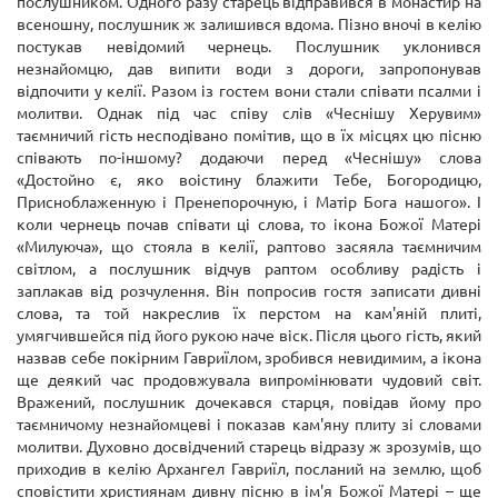
послушником. Одного разу старець відправився в монастир на
всеношну, послушник ж залишився вдома. Пізно вночі в келію
постукав невідомий чернець. Послушник уклонився
незнайомцю, дав випити води з дороги, запропонував
відпочити у келії. Разом із гостем вони стали співати псалми і
молитви. Однак під час співу слів «Чеснішу Херувим»
таємничий гість несподівано помітив, що в їх місцях цю пісню
співають по-іншому? додаючи перед «Чеснішу» слова
«Достойно є, яко воістину блажити Тебе, Богородицю,
Присноблаженную і Пренепорочную, і Матір Бога нашого». І
коли чернець почав співати ці слова, то ікона Божої Матері
«Милуюча», що стояла в келії, раптово засяяла таємничим
світлом, а послушник відчув раптом особливу радість і
заплакав від розчулення. Він попросив гостя записати дивні
слова, та той накреслив їх перстом на кам'яній плиті,
умягчившейся під його рукою наче віск. Після цього гість, який
назвав себе покірним Гавриїлом, зробився невидимим, а ікона
ще деякий час продовжувала випромінювати чудовий світ.
Вражений, послушник дочекався старця, повідав йому про
таємничому незнайомцеві і показав кам'яну плиту зі словами
молитви. Духовно досвідчений старець відразу ж зрозумів, що
приходив в келію Архангел Гавриїл, посланий на землю, щоб
сповістити християнам дивну пісню в ім'я Божої Матері – ще