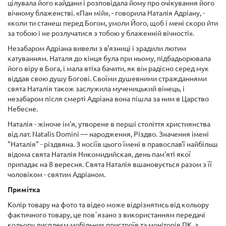
цілувала його кайдани і розповідала йому про очікування його
вічному блаженстві. «Пан мій», - говорила Наталія Адріану, -
«коли ти станеш перед Богом, умоли Його, щоб і мені скоро йти
за тобою і не розлучатися з тобою у блаженній вічності».
Незабаром Адріана вивели з в'язниці і зрадили лютим
катуванням. Наталя до кінця була при ньому, підбадьорювала
його віру в Бога, і мала втіха бачити, як він радісно серед мук
віддав свою душу Богові. Своїми душевними стражданнями
свята Наталія також заслужила мученицький вінець, і
незабаром після смерті Адріана вона пішла за ним в Царство
Небесне.
Наталія - жіноче ім'я, утворене в перші століття християнства
від лат. Natalis Domini — народження, Різдво. Значення імені
"Наталія" - різдвяна. З носіїв цього їмені в православ'ї найбільш
відома свята Наталія Никомидийская, день пам'яті якої
припадає на 8 вересня. Свята Наталія вшановується разом з її
чоловіком - святим Адріаном.
Примітка
Колір товару на фото та відео може відрізнятись від кольору
фактичного товару, це повʼязано з використанням передачі
кольору дисплеєм мобільних пристроїв та моніторів ПК, а