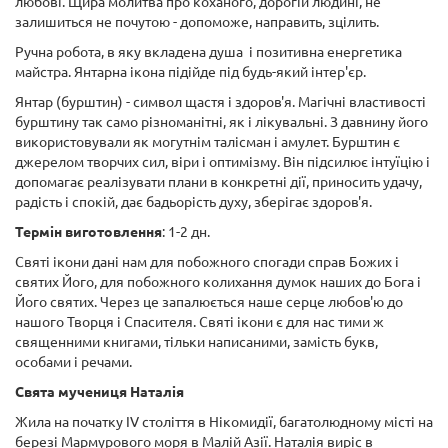
любові. Щира молитва про коханого, дорогій людині, не
залишиться не почутою - допоможе, направить, зцілить.
Ручна робота, в яку вкладена душа і позитивна енергетика
майстра. Янтарна ікона підійде під будь-який інтер'єр.
Янтар (бурштин) - символ щастя і здоров'я. Магічні властивості
бурштину так само різноманітні, як і лікувальні. З давнину його
використовували як могутнім талісман і амулет. Бурштин є
джерелом творчих сил, віри і оптимізму. Він підсилює інтуїцію і
допомагає реалізувати плани в конкретні дії, приносить удачу,
радість і спокій, дає бадьорість духу, зберігає здоров'я.
Термін виготовлення
: 1-2 дн.
Святі ікони дані нам для побожного спогади справ Божих і
святих Його, для побожного колихання думок наших до Бога і
Його святих. Через це запалюється наше серце любов'ю до
нашого Творця і Спасителя. Святі ікони є для нас тими ж
священними книгами, тільки написаними, замість букв,
особами і речами.
Свята мучениця Наталія
Жила на початку IV століття в Нікомидії, багатолюдному місті на
березі Мармурового моря в Малій Азії. Наталія виріс в