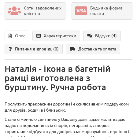
Сотні задоволених
Будь-яка форма
клієнтів
оплати
Опис
Характеристики
Відгуки (4)
Питання-відповідь
(0)
Доставка та оплата
Наталія - ікона в багетній
рамці виготовлена з
бурштину. Ручна робота
Послужить прекрасним дорогим і ексклюзивним подарунком
для друзів, родичів і близьких.
Стане сімейною святинею у Вашому домі, адже молитва дає
надію на подолання всіх спорів, негараздів, створює
сприятливе підґрунтя для довіри, взаєморозуміння, терпіння і