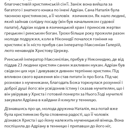
благочестивій християнській сім'ї. Заміж вона вийшла за
багатого і знатного юнака по імені Адріан. Сама Наталія була
таємною християнкою, а її чоловік язичником. Як мало людині,
який займав солідну посаду (він був начальником судової
палати), Адріан ходив в язичницький храм і приносив жертви
грецьким і римським богам. Трохи більше року прожили разом
молоде подружжя, коли в Нікомидії почалося гоніння на
християн: в їх місто прибув сам імператор Максиміан Галерій,
люто ненавидів Христову Церкву.
Римський імператор Максиміліан, прибув у Никомидию, де від
піддав 23 людини християн самим жахливим мукам. Адріан був
свідком цих мук і дивувався дивним терпінню християн. Під
впливом свого враження він став питати їх про Бога. Під час
розмови з мучениками, благодать Божа торкнулася розумної і
доброї душі його: він усвідомив істину і сказав мучителям, що і
він увірував у Христа і готовий померти за Нього.Тоді мучителі
закували Адріана в кайдани й кинули у темницю.
Дізнавшись про це, молода дружина Наталія, яка потай вже
була християнкою була сповнена радості, що її чоловік
дізнався Христа і що йому належить мученицький вінець. Вона
поспішила до Адріану в темницю і припавши до його ніг,