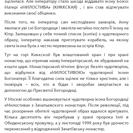
зцілилася. Але імператору стало шкода віддавати ікону Божої
Матері «МИЛОСТИВА» (КИККСКАЯ) , і він став відтягувати
виконання своєї обіцянки.
Після того, як імператор сам несподівано захворів, йому
явилася уві сні Богородиця і звеліла негайно послати Її ікону на
Кіпр. Залишивши у себе точний список (копію) з чудотворного
образу, імператор наказав приготувати корабель, на якому
свята ікона була з честю перевезена на острів Кіпр.
Тут на горі Киккской був влаштований храм і при храмі
монастир, що отримав назву Імператорський, як збудований на
кошти царя. Монастирський літопис фіксує безліч чудотворінь,
що відбулися від «МИЛОСТИВОЮ» чудотворної ікони
Богоматері. Її благодатна сила зцілює не тільки християн, але і
іновірців – всіх, хто в бідах і хворобах звертається за
допомогою до Пресвятої Богородиці.
У Москві особливо вшановується чудотворна ікона Богородиці
«Милостива» з Зачатьевского монастиря. Після революції, під
час розорення обителі чудотворний образ вдалося врятувати.
Кілька десятиліть він перебував у храмі пророка Іллі в
Обиденському провулку, а у листопаді 1999 року був урочисто
перенесений у відроджений Зачатіївську монастир.