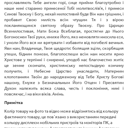
прославляють Тебе ангели горі, сице прийми благоутробно і
наше нині старанно принесеної Тобі молитвослів'я, і принеси
Синові Твоєму і Богу, нехай милостивий буде Він нам грішним, і
пробавит Свою милість всім чтущим Тя і з вірою
покланяющимся святому образу Твоєму. Про Царицю
Всемилостивая, Мати Божа Всеблагая, простягни до Нього
Богоноснеи Твої руки, имиже Його, яко немовляти нносила єси,
і умоли Його вся ни врятувати і избавити від погибелі вечныя.
Яви нам, Владичице, Твоя щедроти: болящия зціли, скорбящия
утеши, бідним помози, благопоспеши всім нам носити ярмо
Христове у терпінні і смиренні, уподоб нас благочестно житіє
це земне скончати, християнську непостыдную кончину
получити, і Небесне Царство унаследити, Матерним
клопотанням Твоїм до народженому від Тебе Христу Богові
нашому, Емуже з Безначальным Його Отцем і Пресвятим
Духом належить всяка слава, честь і поклоніння, нині і
повсякчас, і на віки віків. Амінь.
Примітка
Колір товару на фото та відео може відрізнятись від кольору
фактичного товару, це повʼязано з використанням передачі
кольору дисплеєм мобільних пристроїв та моніторів ПК, а