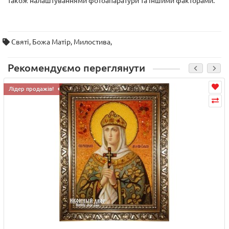
також налаштуваннями фотоапаратури та іншими факторами.
Святі
,
Божа Матір
,
Милостива
,
Рекомендуємо переглянути
Лідер продажів!