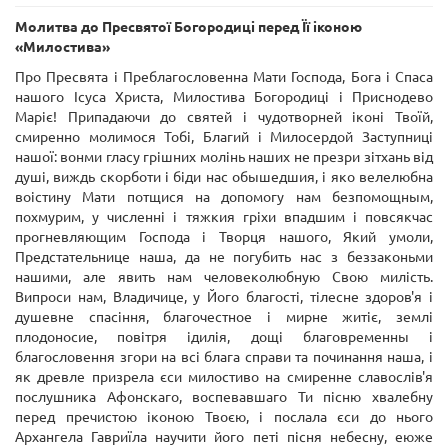
Молитва до Пресвятої Богородиці перед Її іконою
«Милостива»
Про Пресвята і Преблагословенна Мати Господа, Бога і Спаса
нашого Ісуса Христа, Милостива Богородиці і Приснодево
Маріє! Припадаючи до святей і чудотворней іконі Твоїй,
смиренно молимося Тобі, Благий і Милосердой Заступниці
нашої: вонми гласу грішних молінь наших не презри зітхань від
душі, виждь скорботи і біди нас обышедшия, і яко велелюбна
воістину Мати потщися на допомогу нам безпомощным,
похмурим, у численні і тяжкия гріхи впадшим і повсякчас
прогневляющим Господа і Творця нашого, Який умоли,
Предстательнице наша, да не погубить нас з беззаконьми
нашими, але явить нам человеколюбную Свою милість.
Випроси нам, Владичице, у Його благості, тілесне здоров'я і
душевне спасіння, благочестное і мирне житіє, землі
плодоносие, повітря ідилія, дощі благовременны і
благословення згори на всі блага справи та починання наша, і
як древле призрела єси милостиво на смиренне славослів'я
послушника Афонскаго, воспевавшаго Ти пісню хвалебну
перед пречистою іконою Твоєю, і послала єси до нього
Архангела Гавриїла научити його петі пісня небесну, еюже