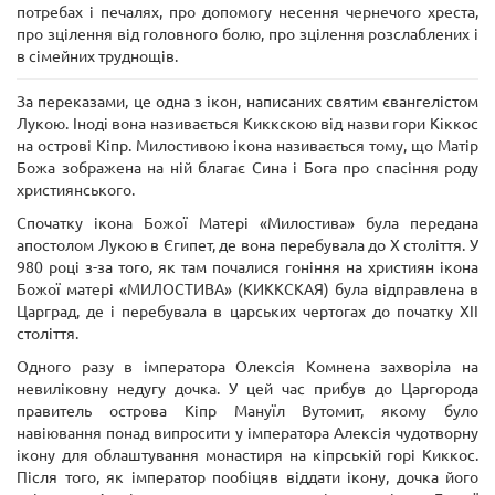
потребах і печалях, про допомогу несення чернечого хреста,
про зцілення від головного болю, про зцілення розслаблених і
в сімейних труднощів.
За переказами, це одна з ікон, написаних святим євангелістом
Лукою. Іноді вона називається Киккскою від назви гори Кіккос
на острові Кіпр. Милостивою ікона називається тому, що Матір
Божа зображена на ній благає Сина і Бога про спасіння роду
християнського.
Спочатку ікона Божої Матері «Милостива» була передана
апостолом Лукою в Єгипет, де вона перебувала до X століття. У
980 році з-за того, як там почалися гоніння на християн ікона
Божої матері «МИЛОСТИВА» (КИККСКАЯ) була відправлена в
Царград, де і перебувала в царських чертогах до початку XII
століття.
Одного разу в імператора Олексія Комнена захворіла на
невиліковну недугу дочка. У цей час прибув до Царгорода
правитель острова Кіпр Мануїл Вутомит, якому було
навіювання понад випросити у імператора Алексія чудотворну
ікону для облаштування монастиря на кіпрській горі Киккос.
Після того, як імператор пообіцяв віддати ікону, дочка його