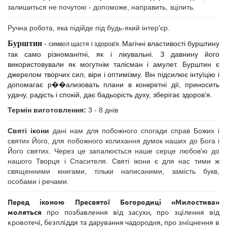
залишиться не почутою - допоможе, направить, зцілить.
Ручна робота, яка підійде під будь-який інтер'єр.
Бурштин
Магічні властивості бурштину
-
символ щастя і здоров'я.
так само різноманітні, як і лікувальні. З давнину його
використовували як могутнім талісман і амулет.
Бурштин є
джерелом творчих сил, віри і оптимізму. Він підсилює інтуїцію і
допомагає р��ализовать плани в конкретні дії, приносить
удачу, радість і спокій, дає бадьорість духу, зберігає здоров'я.
Термін виготовлення:
3 - 8 днів
Святі ікони
дані нам для побожного спогади справ Божих і
святих Його, для побожного колихання думок наших до Бога і
Його святих. Через це запалюється наше серце любов'ю до
нашого Творця і Спасителя. Святі ікони є для нас тими ж
священними книгами, тільки написаними, замість букв,
особами і речами.
Перед іконою Пресвятої Богородиці «Милостива»
моляться
про позбавлення від засухи, про зцілення від
кровотечі, безпліддя та дарування чадородия, про зміцнення в