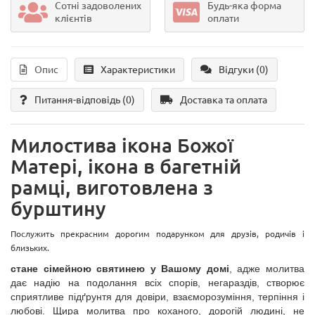
Сотні задоволених
Будь-яка форма
клієнтів
оплати
Опис
Характеристики
Відгуки (0)
Питання-відповідь
(0)
Доставка та оплата
Милостива ікона Божої
Матері, ікона в багетній
рамці, виготовлена з
бурштину
Послужить прекрасним дорогим подарунком для друзів, родичів і
близьких.
стане
сімейною святинею у Вашому домі
, адже м
олитва
дає надію на подолання всіх спорів, негараздів, створює
сприятливе підґрунтя для довіри, взаєморозуміння, терпіння і
любові.
Щира молитва про коханого, дорогій людині, не