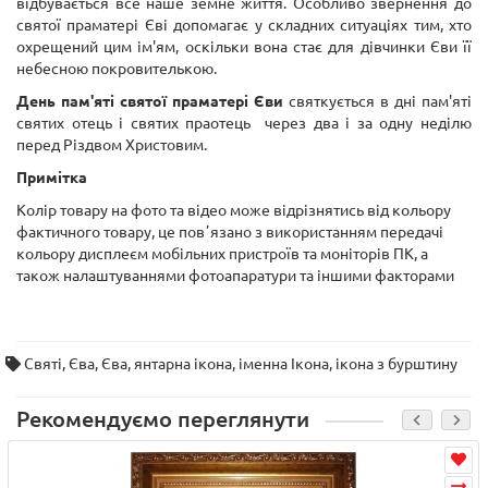
відбувається все наше земне життя. Особливо звернення до
святої праматері Єві допомагає у складних ситуаціях тим, хто
охрещений цим ім'ям, оскільки вона стає для дівчинки Єви її
небесною покровителькою.
День пам'яті святої праматері Єви
святкується в дні пам'яті
святих отець і святих праотець через два і за одну неділю
перед Різдвом Христовим.
Примітка
Колір товару на фото та відео може відрізнятись від кольору
фактичного товару, це повʼязано з використанням передачі
кольору дисплеєм мобільних пристроїв та моніторів ПК, а
також налаштуваннями фотоапаратури та іншими факторами
Святі
,
Єва
,
Єва
,
янтарна ікона
,
іменна Ікона
,
ікона з бурштину
Рекомендуємо переглянути