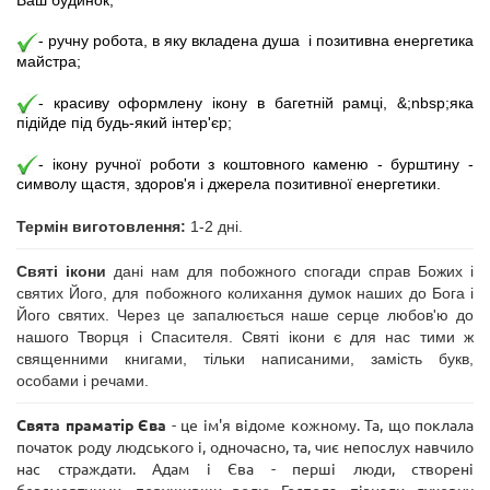
Ваш будинок;
- ручну
робота, в яку вкладена душа і позитивна енергетика
майстра;
- красиву оформлену ікону в багетній рамці, &;nbsp;яка
підійде під будь-який інтер'єр;
- ікону ручної роботи з коштовного каменю - бурштину -
символу щастя, здоров'я і джерела позитивної енергетики.
Термін виготовлення:
1-2 дні.
Святі ікони
дані нам для побожного спогади справ Божих і
святих Його, для побожного колихання думок наших до Бога і
Його святих. Через це запалюється наше серце любов'ю до
нашого Творця і Спасителя. Святі ікони є для нас тими ж
священними книгами, тільки написаними, замість букв,
особами і речами.
Свята праматір Єва
- це ім'я відоме кожному. Та, що поклала
початок роду людського і, одночасно, та, чиє непослух навчило
нас страждати. Адам і Єва - перші люди, створені