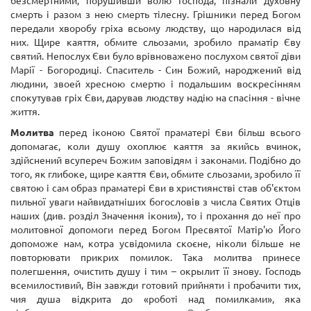
безсмертними, порушивши волю Господа, пізнали духовну
смерть і разом з нею смерть тілесну. Грішники перед Богом
передали хворобу гріха всьому людству, що народилася від
них. Щире каяття, обмите сльозами, зробило праматір Єву
святий. Непослух Єви було врівноважено послухом святої діви
Марії - Богородиці. Спаситель - Син Божий, народжений від
людини, звоей хресною смертю і подальшим воскресінням
спокутував гріх Єви, дарував людству надію на спасіння - вічне
життя.
Молитва
перед іконою Святої праматері Єви більш всього
допомагає, коли душу охоплює каяття за якийсь вчинок,
здійснений всупереч Божим заповідям і законами. Подібно до
того, як глибоке, щире каяття Єви, обмите сльозами, зробило її
святою і сам образ праматері Єви в християнстві став об'єктом
пильної уваги найвидатніших богословів з числа Святих Отців
наших (див. розділ Значення ікони»), то і прохання до неї про
молитовної допомоги перед Богом Пресвятої Матір'ю Його
допоможе нам, котра усвідомила скоєне, ніколи більше не
повторювати прикрих помилок. Така молитва принесе
полегшення, очистить душу і тим – окрылит її знову. Господь
всемилостивий, Він завжди готовий прийняти і пробачити тих,
чия душа відкрита до «роботі над помилками», яка