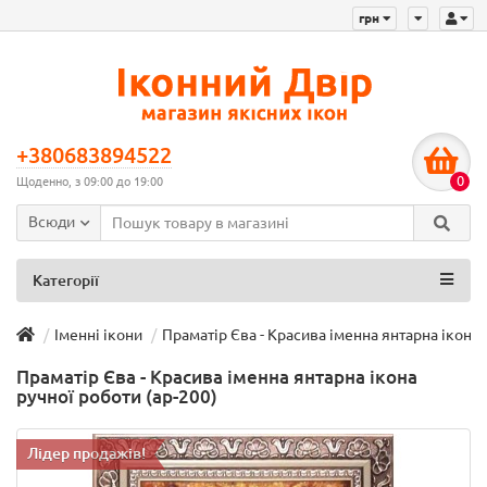
грн
+380683894522
0
Щоденно, з 09:00 до 19:00
Всюди
Категорії
Іменні ікони
Праматір Єва - Красива іменна янтарна ікона 
Праматір Єва - Красива іменна янтарна ікона
ручної роботи (ар-200)
Лідер продажів!