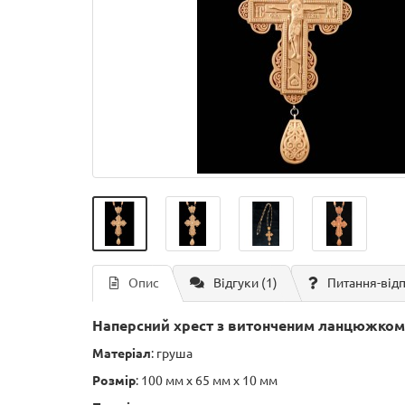
Опис
Відгуки (1)
Питання-від
Наперсний хрест з витонченим ланцюжком
Матеріал
: груша
Розмір
: 100 мм х 65 мм х 10 мм