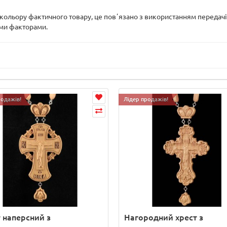
д кольору фактичного товару, це повʼязано з використанням передач
ими факторами.
родажів!
Лідер продажів!
 наперсний з
Нагородний хрест з