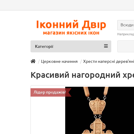
Всюди
Наприкла
Категорії
Церковне начиння
Хрести наперсні дерев'ян
Красивий нагородний хре
Лідер продажів!