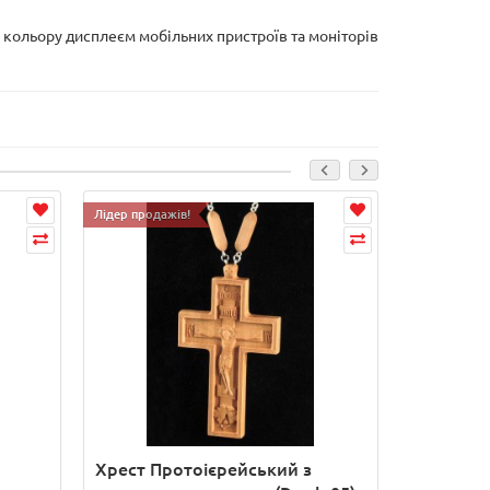
і кольору дисплеєм мобільних пристроїв та моніторів
Лідер продажів!
Лідер продаж
Хрест Протоієрейський з
Хрест Іє