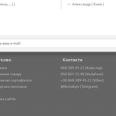
ена, ... ( )
Александр ( Киев )
тково
Контакти
ники
068-389-45-22 (Київстар)
ення товару
050-061-72-40 (Vodafone)
нкові сертифікати
+38-068-389-45-22 (Viber)
рська програма
@ikonakyiv (Telegram)
ка сайтів