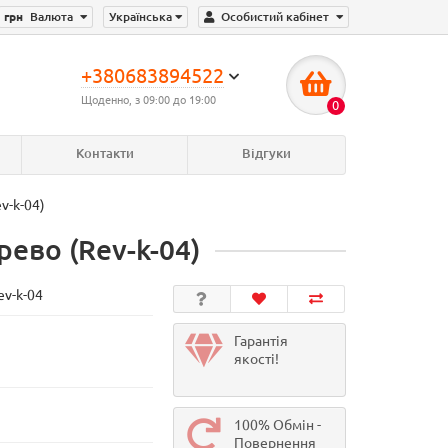
грн
Валюта
Українська
Особистий кабінет
+380683894522
Щоденно, з 09:00 до 19:00
0
Контакти
Відгуки
v-k-04)
ево (Rev-k-04)
ev-k-04
Гарантія
якості!
100% Обмін -
Повернення