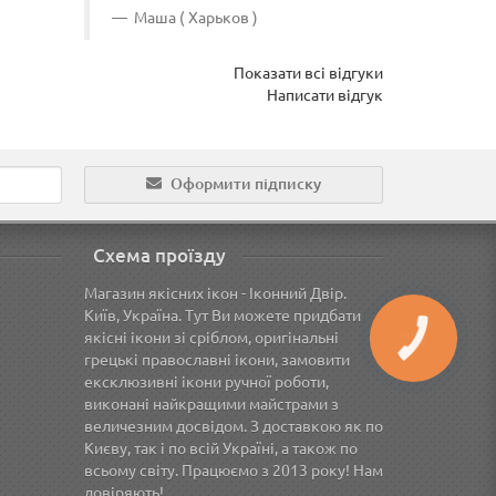
Маша ( Харьков )
Анна 
Показати всі відгуки
Написати відгук
Оформити підписку
Схема проїзду
Магазин якісних ікон - Іконний Двір.
Київ, Україна. Тут Ви можете придбати
якісні ікони зі сріблом, оригінальні
грецькі православні ікони, замовити
ексклюзивні ікони ручної роботи,
виконані найкращими майстрами з
величезним досвідом. З доставкою як по
Києву, так і по всій Україні, а також по
всьому світу. Працюємо з 2013 року! Нам
довіряють!