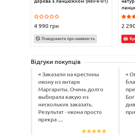
дерева з ланцюжком (Rev-k-01)
натур
ланцю
4 990 грн
2 29
Повідомити про наявність
Ку
Відгуки покупців
« Заказали на крестины
« О
икону из янтаря
бла
Маргариты. Очень долго
пре
выбирала какую из
Бог
нескольких заказать.
див
Результат - икона просто
при
прекра ....