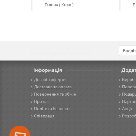
Галина ( Киев )
Ел
Підпишіться на наші новини!
Новинки, знижки, пропозиції!
Інформація
Дода
Договір оферти
Вироб
Доставка та оплата
Поверн
Повернення та обмін
Подару
Про нас
Партне
Політика безпеки
Акції
Співпраця
Розроб