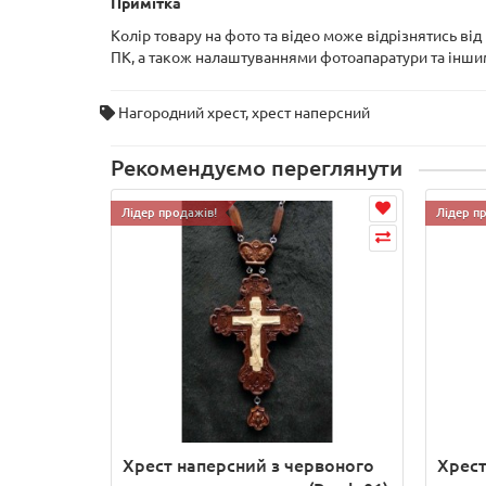
Примітка
Колір товару на фото та відео може відрізнятись ві
ПК, а також налаштуваннями фотоапаратури та інш
Нагородний хрест
,
хрест наперсний
Рекомендуємо переглянути
Лідер продажів!
Лідер п
Хрест наперсний з червоного
Хрест