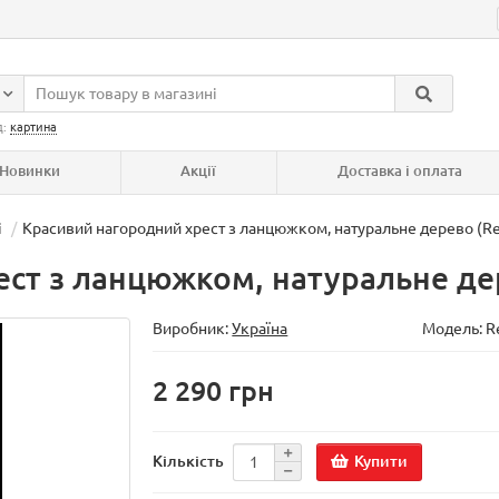
д:
картина
Новинки
Акції
Доставка і оплата
і
Красивий нагородний хрест з ланцюжком, натуральне дерево (Re
ст з ланцюжком, натуральне дер
Виробник:
Україна
Модель:
R
2 290 грн
Купити
Кількість