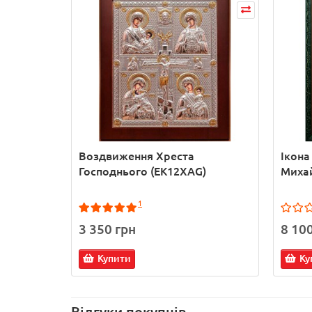
Воздвиження Хреста
Ікона
Господнього (EK12XAG)
Михай
1
3 350 грн
8 10
Купити
Ку