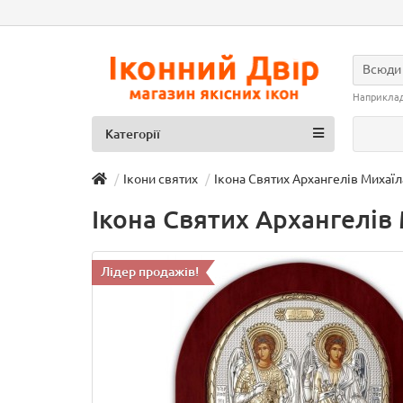
Всюди
Наприкла
Категорії
Ікони святих
Ікона Святих Архангелів Михаїла
Ікона Святих Архангелів 
Лідер продажів!