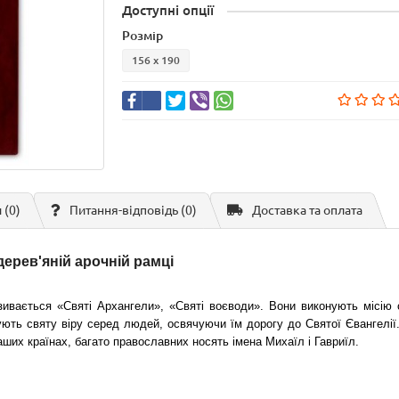
Доступні опції
Розмір
156 х 190
 (0)
Питання-відповідь
(0)
Доставка та оплата
дерев'яній арочній рамці
азивається «Святі Архангели», «Святі воєводи». Вони виконують місію 
ть святу віру серед людей, освячуючи їм дорогу до Святої Євангелії.
наших країнах, багато православних носять імена Михаїл і Гавриїл.