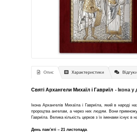
Опис
Характеристики
Відгуки
Святі Архангели Михаїл і Гавриїл
- Ікона
у 
Ікона Архангелів Михаїла і Гавриїла, який в народі н
пророцтва ангелам, а через них людям. Вони примножую
Гавриїла. Велика кількість церков з їх іменами існує в 
День пам'яті – 21 листопада
.