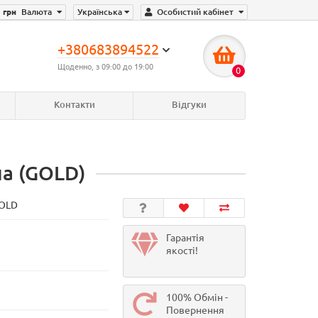
грн
Валюта
Українська
Особистий кабінет
+380683894522
Щоденно, з 09:00 до 19:00
0
Контакти
Відгуки
на (GOLD)
OLD
Гарантія
якості!
100% Обмін -
Повернення