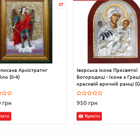
 писана Архістратиг
Іверська ікона Пресвятої
ло (il-4)
Богородиці - Ікона з Греці
красивій арочній рамці (
0 грн
950 грн
пити
Купити