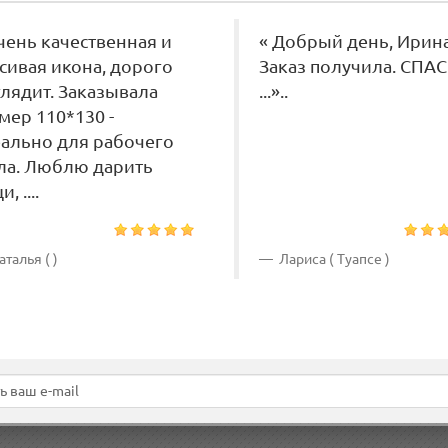
чень качественная и
« Добрый день, Ирина
сивая икона, дорого
Заказ получила. СПА
лядит. Заказывала
...»..
мер 110*130 -
ально для рабочего
ла. Люблю дарить
, ....
талья ( )
Лариса ( Туапсе )