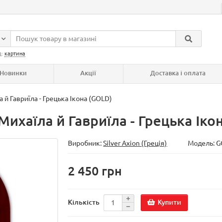
д:
картина
Новинки
Акції
Доставка і оплата
 й Гавриїла - Грецька Ікона (GOLD)
Михаїла й Гавриїла - Грецька Іко
Виробник:
Silver Axion (Греція)
Модель:
G
2 450 грн
Купити
Кількість