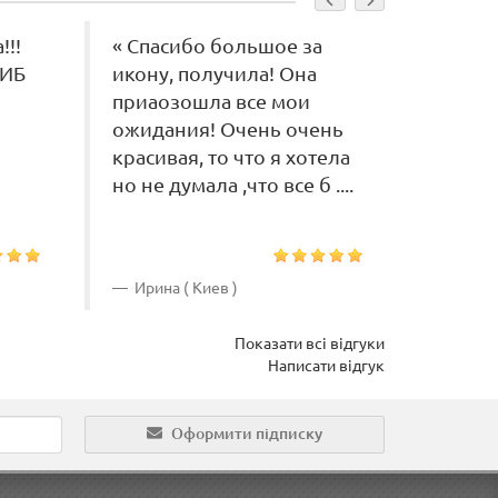
!!!
« Спасибо большое за
« Хочу
СИБ
икону, получила! Она
благо
приаозошла все мои
сотру
ожидания! Очень очень
"Икон
красивая, то что я хотела
Двора
но не думала ,что все б ....
изделия
Ирина ( Киев )
Андре
Показати всі відгуки
Написати відгук
Оформити підписку