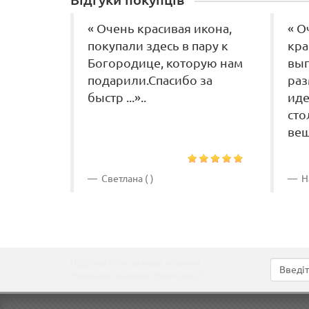
Відгуки покупців
« Очень красивая икона,
« О
покупали здесь в пару к
кра
Богородице, которую нам
выг
подарили.Спасибо за
раз
быстр ...»..
иде
сто
вещи
Светлана ( )
На
Підпишіться на наші новини!
Новинки, знижки, пропозиції!