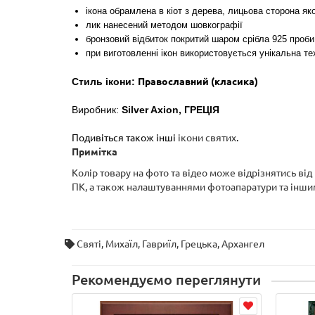
ікона обрамлена в кіот з дерева, лицьова сторона як
лик нанесений методом шовкографії
бронзовий відбиток покритий шаром срібла 925 проби
при виготовленні ікон використовується
унікальна те
Стиль ікони:
Православний (класика)
Виробник:
Silver Axion,
ГРЕЦІЯ
Подивіться також інші
ікони святих
.
Примітка
Колір товару на фото та відео може відрізнятись ві
ПК, а також налаштуваннями фотоапаратури та інш
Святі
,
Михаїл
,
Гавриїл
,
Грецька
,
Архангел
Рекомендуємо переглянути