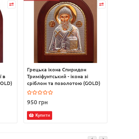
Грецька ікона Спиридон
Архангел
ї в
Триміфунтський - ікона зі
іменна і
GOLD)
сріблом та позолотою (GOLD)
ручна ро
950 грн
1 100 г
Купити
Купит