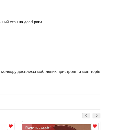
ний стан на довгі роки.
і кольору дисплеєм мобільних пристроїв та моніторів
Лідер продажів!
Лідер продаж