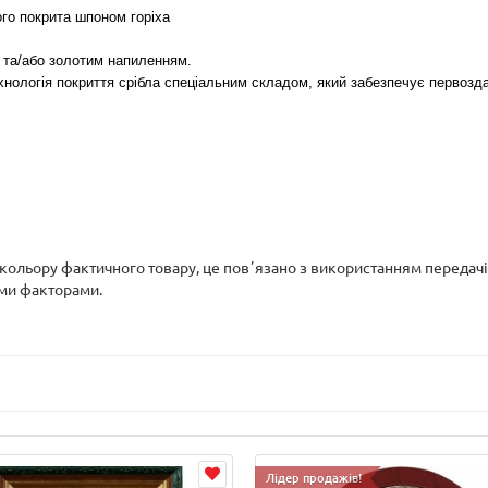
ого покрита шпоном горіха
 та/або золотим напиленням.
хнологія покриття срібла
спеціальним складом, який забезпечує первоздан
д кольору фактичного товару, це повʼязано з використанням передач
ими факторами.
Лідер продажів!