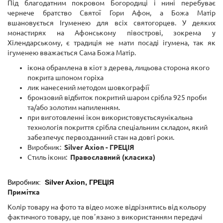
Під благодатним покровом Богородиці і нині перебуває
чернече братство Святої Гори Афон, а Божа Матір
вшановується Ігуменею для всіх святогорцев. У деяких
монастирях на Афонському півострові, зокрема у
Хілендарському, є традиція не мати посаді ігумена, так як
ігуменею вважається Сама Божа Матір.
ікона обрамлена в кіот з дерева, лицьова сторона якого
покрита шпоном горіха
лик нанесений методом шовкографії
бронзовий відбиток покритий шаром срібла 925 проби
та/або золотим напиленням.
при виготовленні ікон використовується
унікальна
технологія покриття срібла
спеціальним складом, який
забезпечує первозданний стан на довгі роки.
Виробник:
Silver Axion
- ГРЕЦІЯ
Стиль ікони:
Православний (класика)
Виробник:
Silver Axion,
ГРЕЦІЯ
Примітка
Колір товару на фото та відео може відрізнятись від кольору
фактичного товару, це повʼязано з використанням передачі