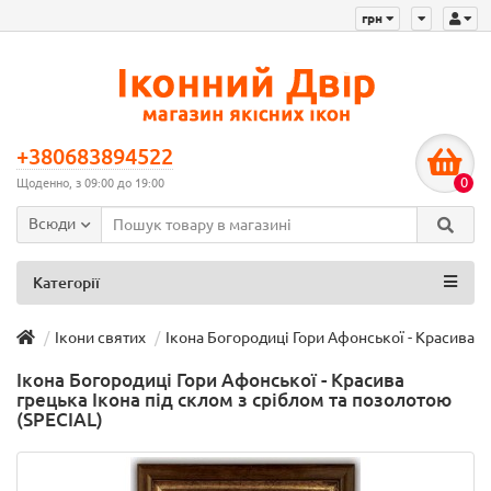
грн
+380683894522
0
Щоденно, з 09:00 до 19:00
Всюди
Категорії
Ікони святих
Ікона Богородиці Гори Афонської - Красива г
Ікона Богородиці Гори Афонської - Красива
грецька Ікона під склом з сріблом та позолотою
(SPECIAL)