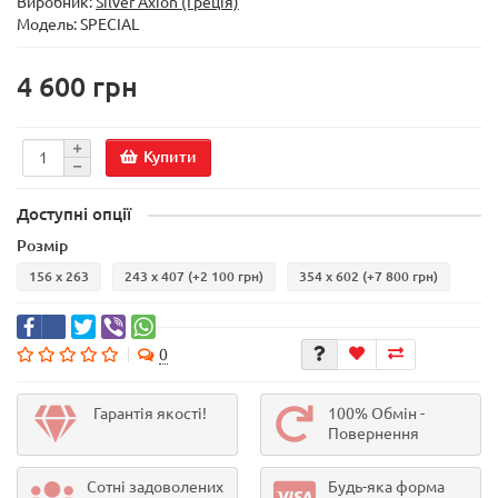
Виробник:
Silver Axion (Греція)
Модель:
SPECIAL
4 600 грн
Купити
Доступні опції
Розмір
156 х 263
243 х 407
(+2 100 грн)
354 х 602
(+7 800 грн)
0
Гарантія якості!
100% Обмін -
Повернення
Сотні задоволених
Будь-яка форма