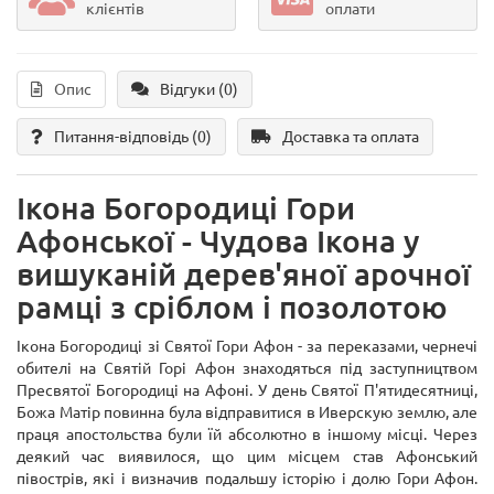
клієнтів
оплати
Опис
Відгуки (0)
Питання-відповідь
(0)
Доставка та оплата
Ікона Богородиці Гори
Афонської - Чудова Ікона у
вишуканій дерев'яної арочної
рамці з сріблом і позолотою
Ікона Богородиці зі Святої Гори Афон - за переказами, чернечі
обителі на Святій Горі Афон знаходяться під заступництвом
Пресвятої Богородиці на Афоні. У день Святої П'ятидесятниці,
Божа Матір повинна була відправитися в Иверскую землю, але
праця апостольства були їй абсолютно в іншому місці. Через
деякий час виявилося, що цим місцем став Афонський
півострів, які і визначив подальшу історію і долю Гори Афон.