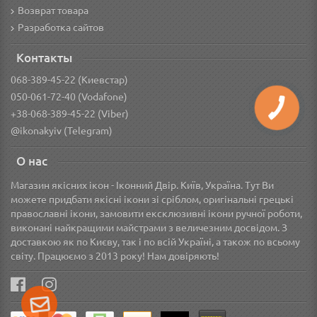
Возврат товара
Разработка сайтов
Контакты
068-389-45-22 (Киевстар)
050-061-72-40 (Vodafone)
+38-068-389-45-22 (Viber)
@ikonakyiv (Telegram)
О нас
Магазин якісних ікон - Іконний Двір. Київ, Україна. Тут Ви
можете придбати якісні ікони зі сріблом, оригінальні грецькі
православні ікони, замовити ексклюзивні ікони ручної роботи,
виконані найкращими майстрами з величезним досвідом. З
доставкою як по Києву, так і по всій Україні, а також по всьому
світу. Працюємо з 2013 року! Нам довіряють!