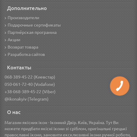
Дополнительно
Производители
Подарочные сертификаты
Партнёрская программа
Акции
Возврат товара
Разработка сайтов
Контакты
068-389-45-22 (Киевстар)
050-061-72-40 (Vodafone)
+38-068-389-45-22 (Viber)
@ikonakyiv (Telegram)
О нас
Магазин якісних ікон - Іконний Двір. Київ, Україна. Тут Ви
можете придбати якісні ікони зі сріблом, оригінальні грецькі
православні ікони, замовити ексклюзивні ікони ручної роботи,