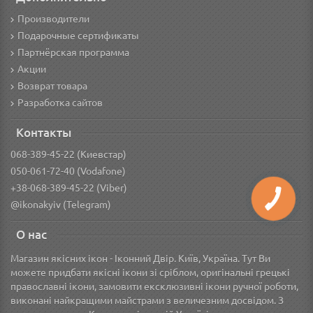
Производители
Подарочные сертификаты
Партнёрская программа
Акции
Возврат товара
Разработка сайтов
Контакты
068-389-45-22 (Киевстар)
050-061-72-40 (Vodafone)
+38-068-389-45-22 (Viber)
@ikonakyiv (Telegram)
О нас
Магазин якісних ікон - Іконний Двір. Київ, Україна. Тут Ви
можете придбати якісні ікони зі сріблом, оригінальні грецькі
православні ікони, замовити ексклюзивні ікони ручної роботи,
виконані найкращими майстрами з величезним досвідом. З