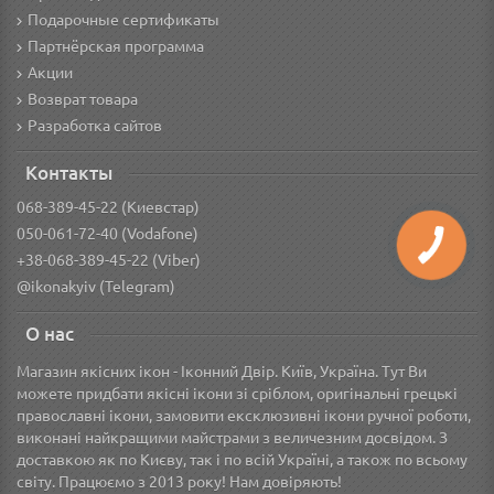
Подарочные сертификаты
Партнёрская программа
Акции
Возврат товара
Разработка сайтов
Контакты
068-389-45-22 (Киевстар)
050-061-72-40 (Vodafone)
+38-068-389-45-22 (Viber)
@ikonakyiv (Telegram)
О нас
Магазин якісних ікон - Іконний Двір. Київ, Україна. Тут Ви
можете придбати якісні ікони зі сріблом, оригінальні грецькі
православні ікони, замовити ексклюзивні ікони ручної роботи,
виконані найкращими майстрами з величезним досвідом. З
доставкою як по Києву, так і по всій Україні, а також по всьому
світу. Працюємо з 2013 року! Нам довіряють!