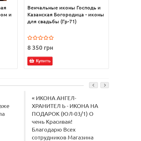
вая
Венчальные иконы Господь и
Венчаль
ром и
Казанская Богородица - иконы
Христос 
для свадьбы (Гр-71)
Матерь -
(Гр-76)
8 350 грн
10 900 
Купить
Купит
« ИКОНА АНГЕЛ-
« Нев
даже
ХРАНИТЕЛ Ь - ИКОНА НА
икона.
ла
ПОДАРОК (ЮЛ-03/1) О
Сделал
чень Красивая!
Немог
Благодарю Всех
Спаси
сотрудников Магазина
работу!