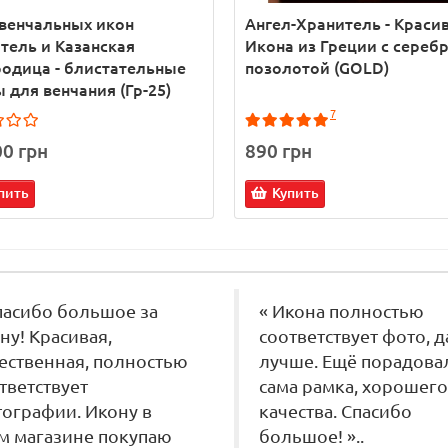
венчальных икон
Ангел-Хранитель - Краси
тель и Казанская
Икона из Греции с сереб
одица - блистательные
позолотой (GOLD)
 для венчания (Гр-25)
7
00 грн
890 грн
пить
Купить
пасибо большое за
« Икона полностью
ну! Красивая,
соответствует фото, 
ественная, полностью
лучше. Ещё порадова
тветствует
сама рамка, хорошего
ографии. Икону в
качества. Спасибо
м магазине покупаю
большое! »..