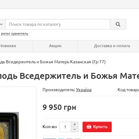
:
ангел хранитель
Новинки
Акции
Доставка и оплата
дь Вседержитель и Божья Матерь Казанская (Гр-77)
одь Вседержитель и Божья Матер
Производитель:
Україна
Код товар
9 950 грн
Купить
Кол-во