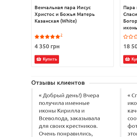
Венчальная пара Иисус
Пара 
Христос и Божья Матерь
Спаси
Казанская (White)
Богор
иконы
2
4 350 грн
18 5
Купить
Ку
Отзывы клиентов
« Добрый день!) Вчера
« С
получила именные
ико
иконы Кирилла и
кач
Всеволода, заказывала
соо
для своих крестников.
фот
Очень понравились,
это