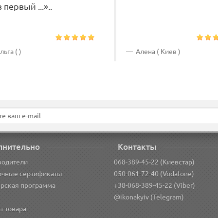
 первый ...»..
ьга ( )
Алена ( Киев )
лнительно
Контакты
водители
068-389-45-22 (Киевстар)
очные сертификаты
050-061-72-40 (Vodafone)
рская программа
+38-068-389-45-22 (Viber)
@ikonakyiv (Telegram)
т товара