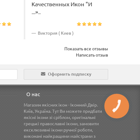
Качественных Икон "И
...»..
Виктория ( Киев )
Неля (
Показать все отзывы
Написать отзыв
Оформить подписку
О нас
Магазин якісних ікон - Іконний Двір.
Київ, Україна. Тут Ви можете придбати
якісні ікони зі сріблом, оригінальні
грецькі православні ікони, замовити
ексклюзивні ікони ручної роботи,
виконані найкращими майстрами з