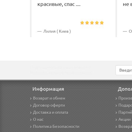
красивые, спас ....
не в
Лилия ( Киев )
Ол
Подпишитесь на наши новости!
Новинки, скидки, предложения!
Информация
Допо
Возврат и обмен
Произ
Договор оферти
Подар
Доставка и оплата
Партнё
О нас
Акции
Политика Безопасности
Возвра