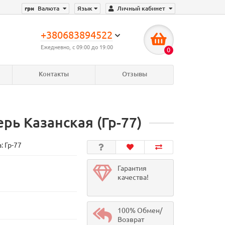
грн
Валюта
Язык
Личный кабинет
+380683894522
Ежедневно, с 09:00 до 19:00
0
Контакты
Отзывы
ь Казанская (Гр-77)
а:
Гр-77
Гарантия
качества!
100% Обмен/
Возврат