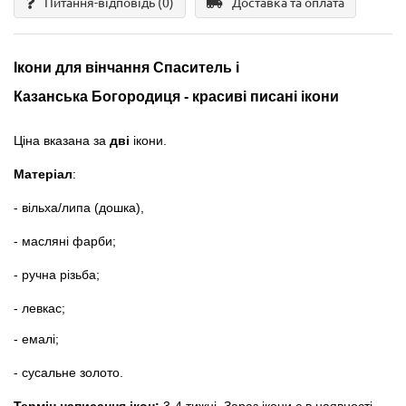
Питання-відповідь
(0)
Доставка та оплата
Ікони для вінчання Спаситель і
Казанська Богородиця - красиві писані ікони
Ціна вказана за
дві
ікони.
Матеріал
:
- вільха/липа (дошка),
- масляні фарби;
- ручна різьба;
- левкас;
- емалі;
- сусальне золото.