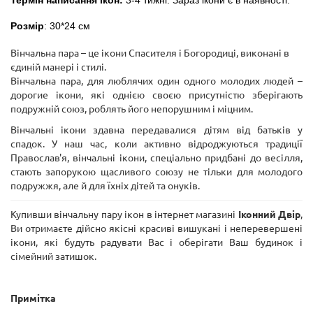
Термін написання ікон:
3-4 тижні. Зараз ікони є в наявності.
Розмір
: 30*24 см
Вінчальна пара – це ікони Спасителя і Богородиці, виконані в
єдиній манері і стилі.
Вінчальна пара, для люблячих один одного молодих людей –
дорогие ікони, які однією своєю присутністю зберігають
подружній союз, роблять його непорушним і міцним.
Вінчальні ікони здавна передавалися дітям від батьків у
спадок. У наш час, коли активно відроджуються традиції
Православ'я, вінчальні ікони, спеціально придбані до весілля,
стають запорукою щасливого союзу не тільки для молодого
подружжя, але й для їхніх дітей та онуків.
Купивши вінчальну пару ікон в інтернет магазині
Іконний Двір
,
Ви отримаєте дійсно якісні красиві вишукані і неперевершені
ікони, які будуть радувати Вас і оберігати Ваш будинок і
сімейний затишок.
Примітка