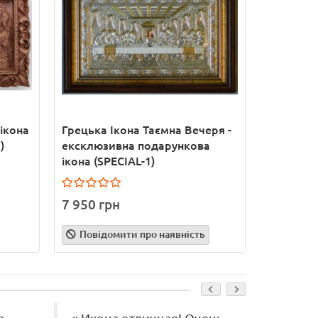
ікона
Грецька Ікона Таємна Вечеря -
Петро і Ф
)
ексклюзивна подарункова
дерева з
ікона (SPECIAL-1)
7 950 грн
2 455 г
Повідомити про наявність
Купит