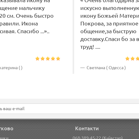
аказывала икону на
« Очень благодарна з
щение мальчику
искусно выполненну
20 см. Очень быстро
икону Божьей Матер
равили. Икона
Покрова, за приятное
сивая. Спасибо ...»..
общение,за быструю
доставку.Спаси бо за 
труд! ....
атерина ( )
Светлана ( Одесса )
тково
Контакти
ники
068-389-45-22 (Київстар)