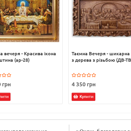
а вечеря - Красива ікона
Таємна Вечеря - шикарна 
штина (ар-28)
з дерева з різьбою (ДВ-ТВ
0 грн
4 350 грн
пити
Купити