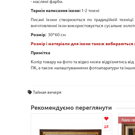
- масляні фарби.
Термін написання ікони:
1-2 тижні
Писані ікони створюються по традиційній техніці
виготовленні ікон використовується сусальне золот
Розмір
: 30*60 см
Розмір і матеріали для ікони також вибираються
Примітка
Колір товару на фото та відео може відрізнятись ві
ПК, а також налаштуваннями фотоапаратури та інш
Тайная вечеря
Рекомендуємо переглянути
Лідер п