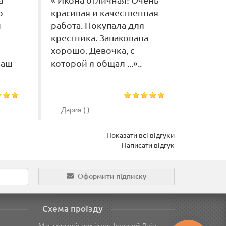
а
« Икона отличная! Очень
« Гарн
ю
красивая и качественная
оброб
и
работа. Покупала для
вже на
крестника. Запакована
отрима
хорошо. Девочка, с
вдячна
ваш
которой я общал ...»..
Грека! 
Дария ( )
Олена 
Показати всі відгуки
Написати відгук
Оформити підписку
Схема проїзду