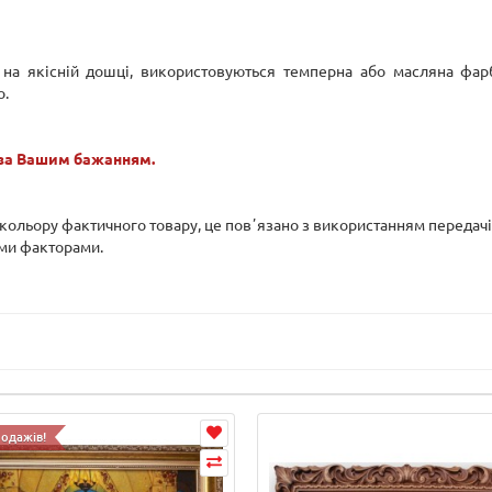
: на якісній дошці, використовуються темперна або масляна фа
о.
 за Вашим бажанням.
д кольору фактичного товару, це повʼязано з використанням передач
ими факторами.
родажів!