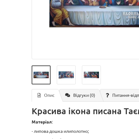
Опис
Відгуки (0)
Питання-від
Красива ікона писана Та
Матеріал
:
- липова дошка илиполотно;