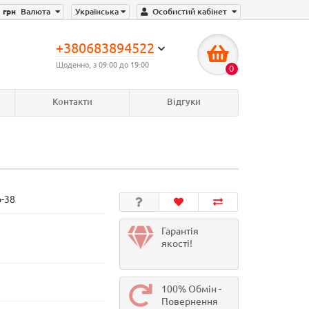
грн
Валюта
Українська
Особистий кабінет
+380683894522
Щоденно, з 09:00 до 19:00
0
Контакти
Відгуки
р-38
Гарантія
якості!
100% Обмін -
Повернення