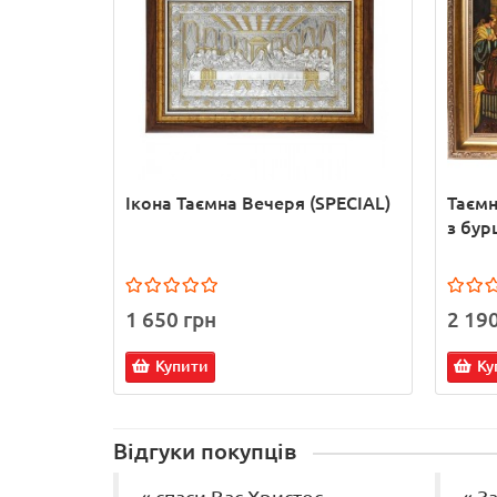
Ікона Таємна Вечеря (SPECIAL)
Таємн
з бур
1 650 грн
2 19
Купити
Ку
Відгуки покупців