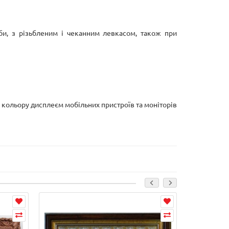
рби, з різьбленим і чеканним левкасом, також при
і кольору дисплеєм мобільних пристроїв та моніторів