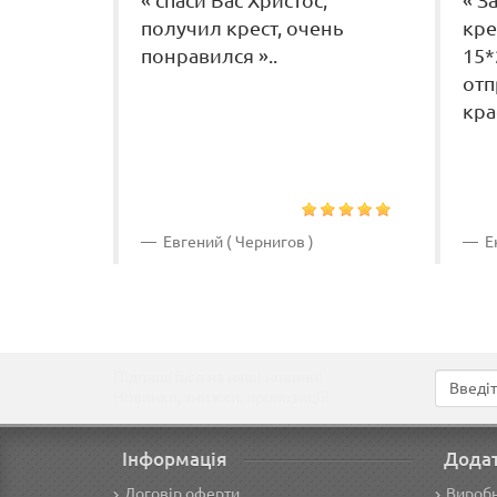
« спаси Вас Христос,
« З
получил крест, очень
кре
понравился »..
15*
отп
кра
Евгений ( Чернигов )
Ек
Підпишіться на наші новини!
Новинки, знижки, пропозиції!
Інформація
Дода
Договір оферти
Вироб