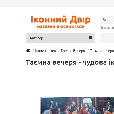
Всюди
Наприкла
Категорії
Ікони святих
Таємна Вечеря
Таємна вечеря 
Таємна вечеря - чудова ік