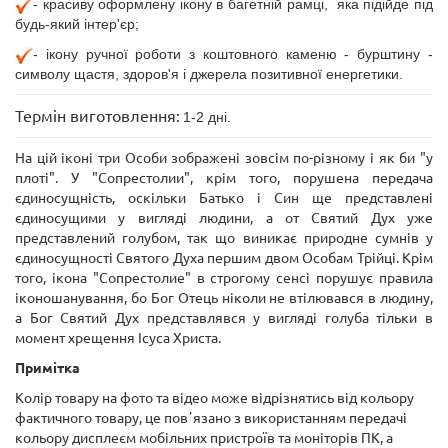
- красиву оформлену ікону в багетній рамці, яка підійде під
будь-який інтер'єр;
- ікону ручної роботи з коштовного каменю - бурштину -
символу щастя, здоров'я і джерела позитивної енергетики.
Термін виготовлення:
1-2 дні.
На цій іконі три Особи зображені зовсім по-різному і як би "у
плоті". У "Сопрестолии", крім того, порушена передача
єдиносущність, оскільки Батько і Син ще представлені
єдиносущими у вигляді людини, а от Святий Дух уже
представлений голубом, так що виникає природне сумнів у
єдиносущності Святого Духа першим двом Особам Трійці. Крім
того, ікона "Сопрестолие" в строгому сенсі порушує правила
іконошанування, бо Бог Отець ніколи не втілювався в людину,
а Бог Святий Дух представлявся у вигляді голуба тільки в
момент хрещення Ісуса Христа.
Примітка
Колір товару на фото та відео може відрізнятись від кольору
фактичного товару, це повʼязано з використанням передачі
кольору дисплеєм мобільних пристроїв та моніторів ПК, а