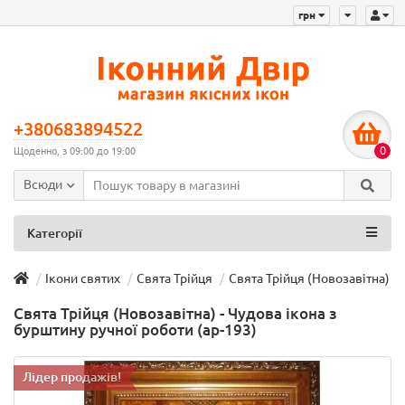
грн
+380683894522
0
Щоденно, з 09:00 до 19:00
Всюди
Категорії
Ікони святих
Свята Трійця
Свята Трійця (Новозавітна) - 
Свята Трійця (Новозавітна) - Чудова ікона з
бурштину ручної роботи (ар-193)
Лідер продажів!