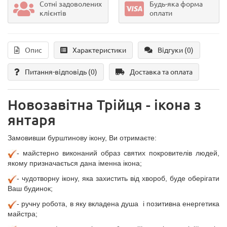
Сотні задоволених
Будь-яка форма
клієнтів
оплати
Опис
Характеристики
Відгуки (0)
Питання-відповідь
(0)
Доставка та оплата
Новозавітна Трійця - ікона з
янтаря
Замовивши бурштинову ікону, Ви отримаєте:
- майстерно виконаний образ святих покровителів людей,
якому призначається дана іменна ікона;
- чудотворну ікону, яка захистить від хвороб, буде оберігати
Ваш будинок;
- ручну
робота, в яку вкладена душа і позитивна енергетика
майстра;