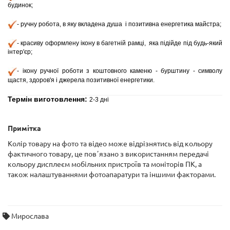
будинок;
- ручну
робота, в яку вкладена душа і позитивна енергетика майстра;
- красиву оформлену ікону в багетній рамці, яка підійде під будь-який
інтер'єр;
- ікону ручної роботи з коштовного каменю - бурштину - символу
щастя, здоров'я і джерела позитивної енергетики.
Термін виготовлення:
2-3 дні
Примітка
Колір товару на фото та відео може відрізнятись від кольору
фактичного товару, це повʼязано з використанням передачі
кольору дисплеєм мобільних пристроїв та моніторів ПК, а
також налаштуваннями фотоапаратури та іншими факторами.
Мирослава