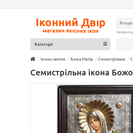
Всюди
Наприкла
Категорії
Ікони святих
Божа Матір
Семистрільна
С
Семистрільна ікона Божої