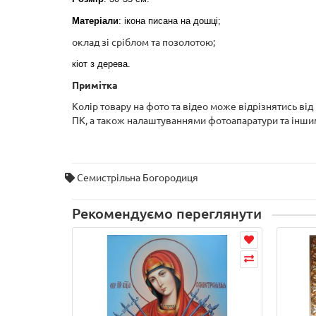
Матеріали
: ікона писана на дошці;
оклад зі сріблом та позолотою;
кіот з дерева.
Примітка
Колір товару на фото та відео може відрізнятись ві
ПК, а також налаштуваннями фотоапаратури та інш
Семистрільна Богородиця
Рекомендуємо переглянути