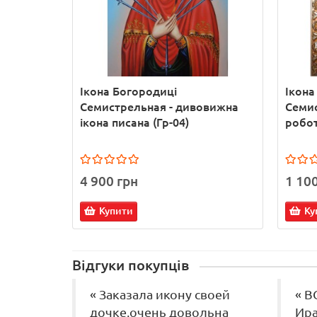
Ікона Богородиці
Ікона
Семистрельная - дивовижна
Семис
ікона писана (Гр-04)
робот
4 900 грн
1 10
Купити
Ку
Відгуки покупців
« Заказала икону своей
« В
дочке,очень довольна
Ира