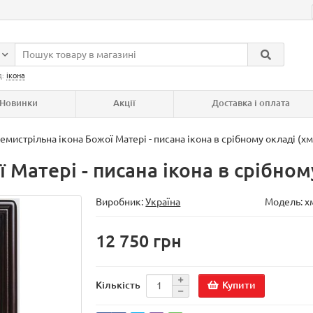
д:
ікона
Новинки
Акції
Доставка і оплата
емистрільна ікона Божої Матері - писана ікона в срібному окладі (хм
 Матері - писана ікона в срібном
Виробник:
Україна
Модель:
х
12 750 грн
Купити
Кількість