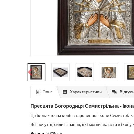
Опис
Характеристики
Відгуки
Пресвята Богородиця Семистрільна - Ікона з
Ця ікона - точна копія старовинної ікони Семистріль
Всі почуття, сили і знання, які могли вкласти в ікону
Розмір
: 30*35 см.