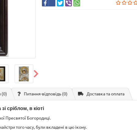
 (0)
Питання-відповідь
(0)
Доставка та оплата
і сріблом, в кіоті
ної Пресвятої Богородиці.
 майстри того часу, були вкладені в цю ікону.