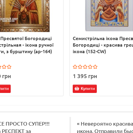
 Пресвятої Богородиці
Семистрільна ікона Пресв
трільная - ікона ручної
Богородиці - красива гре
и, з бурштину (ар-164)
ікона (152-CW)
0 грн
1 395 грн
пити
Купити
СЕ ПРОСТО СУПЕР!!!
« Невероятно красив
 РЕСПЕКТ за
икона. Отправили быс