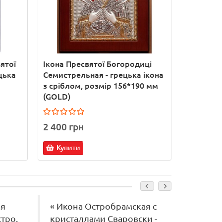
ятої
Ікона Пресвятої Богородиці
Пара пис
цька
Семистрельная - грецька ікона
Казанськ
з сріблом, розмір 156*190 мм
Спаситель
(GOLD)
сріблом 
2 400 грн
9 950 г
Купити
Купит
ая
« Икона Остробрамская с
« зака
тро.
кристаллами Сваровски -
янтар