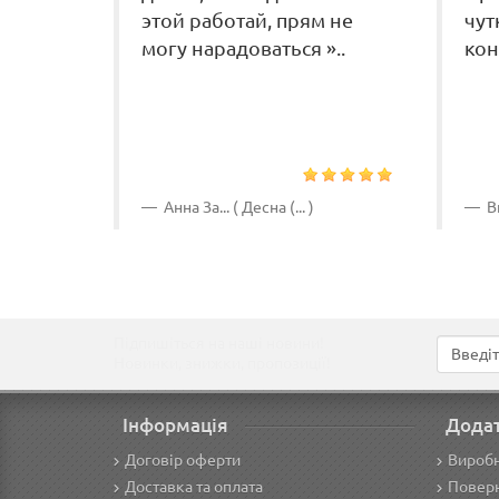
этой работай, прям не
чут
могу нарадоваться »..
кон
Анна За... ( Десна (... )
Ви
Підпишіться на наші новини!
Новинки, знижки, пропозиції!
Інформація
Дода
Договір оферти
Вироб
Доставка та оплата
Поверн