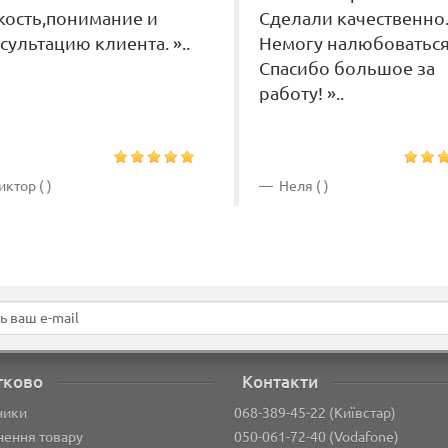
кость,понимание и
Сделали качественно
сультацию клиента. »..
Немогу налюбоваться
Спасибо большое за
работу! »..
ктор ( )
Неля ( )
тково
Контакти
ники
068-389-45-22 (Київстар)
ення товару
050-061-72-40 (Vodafone)