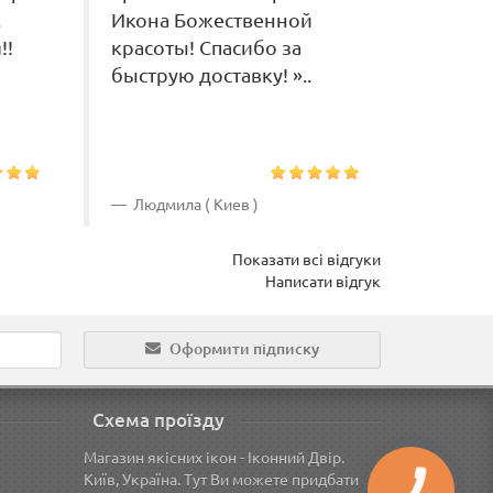
.
Икона Божественной
Ангел
!!
красоты! Спасибо за
очень 
быструю доставку! »..
не ож
большо
....
Людмила ( Киев )
Натал
Показати всі відгуки
Написати відгук
Оформити підписку
Схема проїзду
Магазин якісних ікон - Іконний Двір.
Київ, Україна. Тут Ви можете придбати