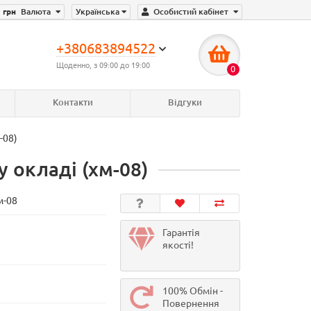
грн
Валюта
Українська
Особистий кабінет
+380683894522
Щоденно, з 09:00 до 19:00
0
Контакти
Відгуки
-08)
у окладі (хм-08)
м-08
Гарантія
якості!
100% Обмін -
Повернення