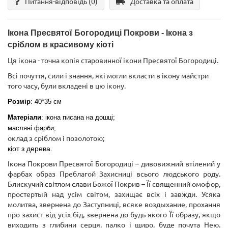
Питання-відповідь
(0)
Доставка та оплата
Ікона Пресвятої Богородиці Покрови - Ікона з
сріблом в красивому кіоті
Ця ікона - точна копія старовинної ікони Пресвятої Богородиці.
Всі почуття, сили і знання, які могли вкласти в ікону майстри
того часу, були вкладені в цю ікону.
Розмір
: 40*35 см
Матеріали
: ікона писана на дошці;
масляні фарби;
оклад з сріблом і позолотою;
кіот з дерева.
Ікона Покрови Пресвятої Богородиці – дивовижний втілений у
фарбах образ Преблагой Захисниці всього людського роду.
Блискучий світлом слави Божої Покрив – Її священний омофор,
простертый над усім світом, захищає всіх і завжди. Усяка
молитва, звернена до Заступниці, всяке воздыхание, прохання
про захист від усіх бід, звернена до будь-якого Її образу, якщо
виходить з глибини серця, палко і щиро, буде почута Нею.