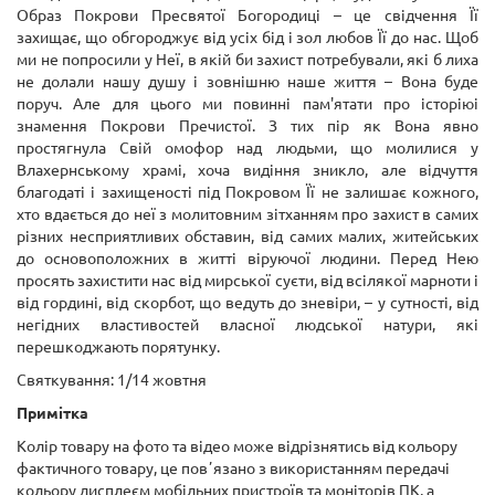
Образ Покрови Пресвятої Богородиці – це свідчення Її
захищає, що обгороджує від усіх бід і зол любов Її до нас. Щоб
ми не попросили у Неї, в якій би захист потребували, які б лиха
не долали нашу душу і зовнішню наше життя – Вона буде
поруч. Але для цього ми повинні пам'ятати про історіюі
знамення Покрови Пречистої. З тих пір як Вона явно
простягнула Свій омофор над людьми, що молилися у
Влахернському храмі, хоча видіння зникло, але відчуття
благодаті і захищеності під Покровом Її не залишає кожного,
хто вдається до неї з молитовним зітханням про захист в самих
різних несприятливих обставин, від самих малих, житейських
до основоположних в житті віруючої людини. Перед Нею
просять захистити нас від мирської суєти, від всілякої марноти і
від гордині, від скорбот, що ведуть до зневіри, – у сутності, від
негідних властивостей власної людської натури, які
перешкоджають порятунку.
Святкування: 1/14 жовтня
Примітка
Колір товару на фото та відео може відрізнятись від кольору
фактичного товару, це повʼязано з використанням передачі
кольору дисплеєм мобільних пристроїв та моніторів ПК, а