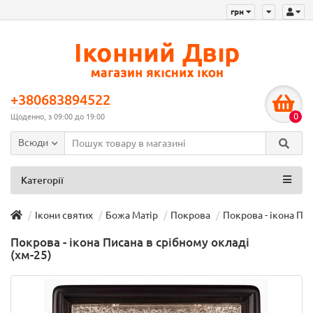
грн
+380683894522
0
Щоденно, з 09:00 до 19:00
Всюди
Категорії
Ікони святих
Божа Матір
Покрова
Покрова - ікона Пис
Покрова - ікона Писана в срібному окладі
(хм-25)