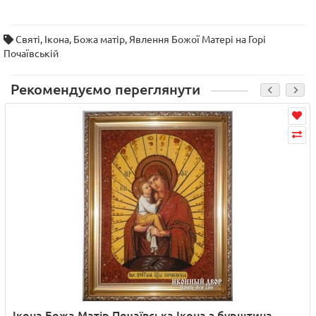
Святі
,
Ікона
,
Божа матір
,
Явлення Божої Матері на Горі
Почаївській
Рекомендуємо переглянути
Ікона Божа Матір Почаївська Ікона з бурштина