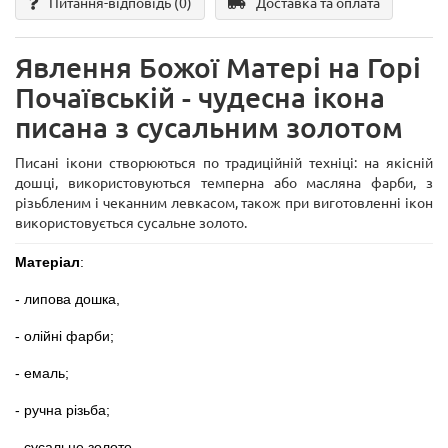
Питання-відповідь
(0)
Доставка та оплата
Явлення Божої Матері на Горі
Почаївській - чудесна ікона
писана з сусальним золотом
Писані ікони створюються по традиційній техніці: на якісній
дошці, використовуються темперна або масляна фарби, з
різьбленим і чеканним левкасом, також при виготовленні ікон
використовується сусальне золото.
Матеріал
:
- липова дошка,
- олійні фарби;
- емаль;
- ручна різьба;
- сусальне золото.