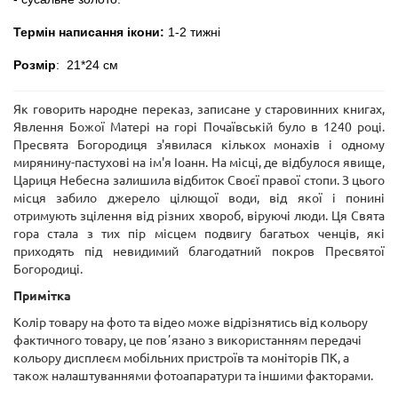
Термін написання ікони:
1-2 тижні
Розмір
: 21*24 см
Як говорить народне переказ, записане у старовинних книгах,
Явлення Божої Матері на горі Почаївській було в 1240 році.
Пресвята Богородиця з'явилася кількох монахів і одному
мирянину-пастухові на ім'я Іоанн. На місці, де відбулося явище,
Цариця Небесна залишила відбиток Своєї правої стопи. З цього
місця забило джерело цілющої води, від якої і понині
отримують зцілення від різних хвороб, віруючі люди. Ця Свята
гора стала з тих пір місцем подвигу багатьох ченців, які
приходять під невидимий благодатний покров Пресвятої
Богородиці.
Примітка
Колір товару на фото та відео може відрізнятись від кольору
фактичного товару, це повʼязано з використанням передачі
кольору дисплеєм мобільних пристроїв та моніторів ПК, а
також налаштуваннями фотоапаратури та іншими факторами.