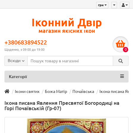
грн
+380683894522
0
Щоденно, з 09:00 до 19:00
Всюди
Категорії
Ікони святих
Божа Матір
Почаївська
Ікона писана Явл
Ікона писана Явлення Пресвятої Богородиці на
Горі Почаївській (Гр-07)