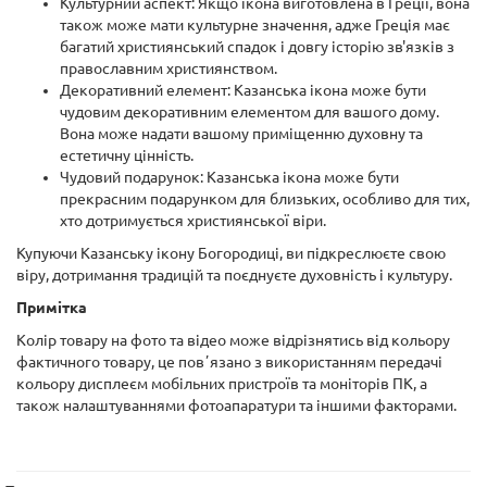
Культурний аспект: Якщо ікона виготовлена в Греції, вона
також може мати культурне значення, адже Греція має
багатий християнський спадок і довгу історію зв'язків з
православним християнством.
Декоративний елемент: Казанська ікона може бути
чудовим декоративним елементом для вашого дому.
Вона може надати вашому приміщенню духовну та
естетичну цінність.
Чудовий подарунок: Казанська ікона може бути
прекрасним подарунком для близьких, особливо для тих,
хто дотримується християнської віри.
Купуючи Казанську ікону Богородиці, ви підкреслюєте свою
віру, дотримання традицій та поєднуєте духовність і культуру.
Примітка
Колір товару на фото та відео може відрізнятись від кольору
фактичного товару, це повʼязано з використанням передачі
кольору дисплеєм мобільних пристроїв та моніторів ПК, а
також налаштуваннями фотоапаратури та іншими факторами.