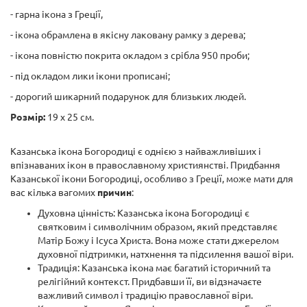
- гарна ікона з Греції,
- ікона обрамлена в якісну лаковану рамку з дерева;
- ікона повністю покрита окладом з срібла 950 проби;
- під окладом лики ікони прописані;
- дорогий шикарний подарунок для близьких людей.
Розмір:
19 х 25 см.
Казанська ікона Богородиці є однією з найважливіших і
впізнаваних ікон в православному християнстві. Придбання
Казанської ікони Богородиці, особливо з Греції, може мати для
вас кілька вагомих
причин
:
Духовна цінність: Казанська ікона Богородиці є
святковим і символічним образом, який представляє
Матір Божу і Ісуса Христа. Вона може стати джерелом
духовної підтримки, натхнення та підсилення вашої віри.
Традиція: Казанська ікона має багатий історичний та
релігійний контекст. Придбавши її, ви відзначаєте
важливий символ і традицію православної віри.