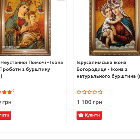
 Неустанної Помочі - Ікона
Ієрусалимська ікона
ї роботи з бурштину
Богородиця - Ікона з
)
натурального бурштина (
6
0 грн
1 100 грн
пити
Купити