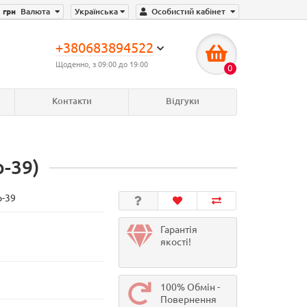
грн
Валюта
Українська
Особистий кабінет
+380683894522
Щоденно, з 09:00 до 19:00
0
Контакти
Відгуки
-39)
р-39
Гарантія
якості!
100% Обмін -
Повернення