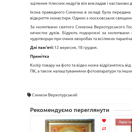
зцілення тілесних недугів він викладав і настанови д
Ікона праведного Симеона в окладі була передана 
відкриття монастиря. Одним з московських священик
За молитвами святого Симеона Верхотурського Госп
нечистих духів. Бідують подорожні за молитвами
чудотворцю при очних хворобах та всіляких параліча
Дні пам'яті:
12 вересня, 18 грудня.
Примітка
Колір товару на фото та відео може відрізнятись ві
ПК, а також налаштуваннями фотоапаратури та інш
Симеон Верхотурський
Рекомендуємо переглянути
Лідер п