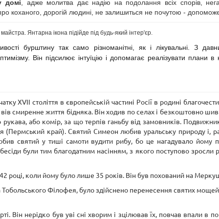
у домі
, адже м
олитва дає надію на подолання всіх спорів, нега
о коханого, дорогій людині, не залишиться не почутою - допоможе,
майстра. Янтарна ікона підійде під будь-який інтер'єр.
тивості бурштину так само різноманітні, як і лікувальні. З дав
имізму. Він підсилює інтуїцію і допомагає реалізувати плани в ко
ку XVII століття в європейській частині Росії в родині благочес
вів смиренне життя бідняка. Він ходив по селах і безкоштовно шив 
рукава, або комір, за що терпів ганьбу від замовників. Подвижни
 (Пермський край). Святий Симеон любив уральську природу і, ра
любив святий у тиші самоти вудити рибу, бо це нагадувало йому 
 бесіди були тим благодатним насінням, з якого поступово зросли р
 році, коли йому було лише 35 років. Він був похований на Меркуш
а Тобольського Філофея, було здійснено перенесення святих мощей 
і. Він нерідко був уві сні хворим і зцілював їх, повчав впали в п