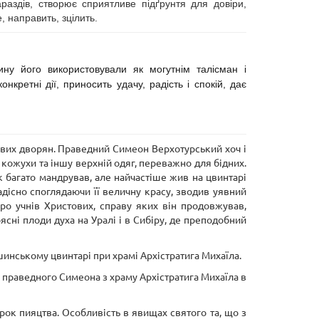
раздів, створює сприятливе підґрунтя для довіри,
 направить, зцілить.
нину його використовували як могутнім талісман і
нкретні дії, приносить удачу, радість і спокій, дає
тивих дворян. Праведний Симеон Верхотурський хоч і
кожухи та іншу верхній одяг, переважно для бідних.
к багато мандрував, але найчастіше жив на цвинтарі
дісно споглядаючи її величну красу, зводив уявний
про учнів Христових, справу яких він продовжував,
ясні плоди духа на Уралі і в Сибіру, де преподобний
инському цвинтарі при храмі Архістратига Михаїла.
праведного Симеона з храму Архістратига Михаїла в
орок пияцтва. Особливість в явищах святого та, що з