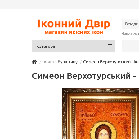
Всюди
Наприкла
Категорії
Ікони з бурштину
Симеон Верхотурський - Іко
Симеон Верхотурський - 