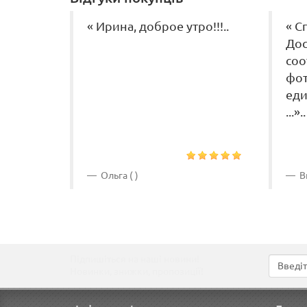
« Ирина, доброе утро!!!..
« С
Дос
соо
фот
еди
...»..
Ольга ( )
Ви
Підпишіться на наші новини!
Новинки, знижки, пропозиції!