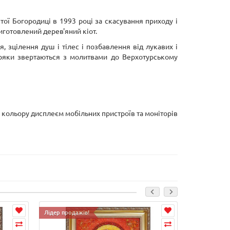
ої Богородиці в 1993 році за скасування приходу і
иготовлений дерев'яний кіот.
 зцілення душ і тілес і позбавлення від лукавих і
іряки звертаються з молитвами до Верхотурському
і кольору дисплеєм мобільних пристроїв та моніторів
Лідер продажів!
Лідер продаж