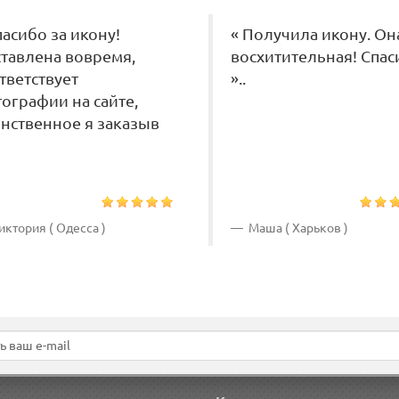
пасибо за икону!
« Получила икону. Он
тавлена вовремя,
восхитительная! Спас
тветствует
»..
ографии на сайте,
нственное я заказыв
ктория ( Одесса )
Маша ( Харьков )