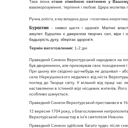
Така ікона
стане
сімейною святинею у Вашом
взаєморозуміння, терпіння і любові.
Щира молитва пр
Ручна
робота, в яку вкладена душа і позитивна енергетика 
Бурштин
Магічні влас
-
символ щастя і здоров'я.
амулет.
Бурштин є джерелом творчих сил, віри і опт
бадьорість духу, зберігає здоров'я.
Термін виготовлення:
1-2 дні
Праведний Симеон Верхотурський народився на почат
був дворянином, але приховував своє походження і 
При цьому він свідомо що-небудь не дошивал – або 
села Меркушинского недалеко від міста Верхотурья
погляд до Творця світу. У вільний від праці час 
наставляючи в істинній вірі місцевих жителів. Його
особливо шанується.
Праведний Симеон Верхотурський преставився в 1642
12 вересня 1704 року, з благословення митрополит
Верхотурський монастир в ім'я святителя Миколи.
Праведний Симеон здійснив багато чудес після смерт