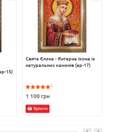
Свята Єлена - Янтарна ікона із
Ікона Пр
натуральних каменів (ар-17)
Розчулен
ар-15)
дерева (
1
1 100 грн
920 грн
Купити
Купит