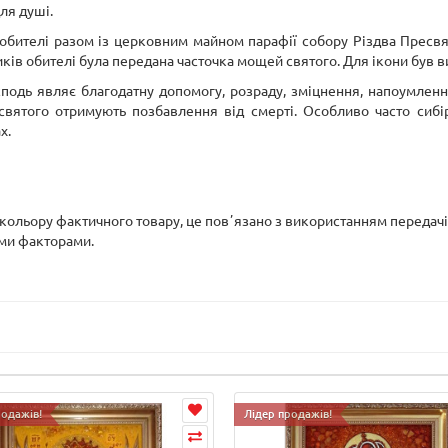
ля душі.
обителі разом із церковним майном парафії собору Різдва Пресвят
ів обителі була передана часточка мощей святого. Для ікони був в
одь являє благодатну допомогу, розраду, зміцнення, напоумлення,
 святого отримують позбавлення від смерті. Особливо часто сиб
х.
д кольору фактичного товару, це повʼязано з використанням передач
ими факторами.
родажів!
Лідер продажів!