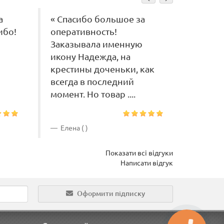
а
« Спасибо большое за
« Сего
ибо!
оперативность!
янтар
Заказывала именную
Матер
икону Надежда, на
а, оче
крестины доченьки, как
спасибо
всегда в последний
момент. Но товар ....
Елена ( )
Светла
Показати всі відгуки
Написати відгук
Оформити підписку