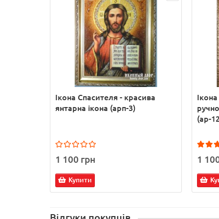
Ікона Спасителя - красива
Ікона
янтарна ікона (арп-3)
ручно
(ар-12
1 100 грн
1 10
Купити
Ку
Відгуки покупців