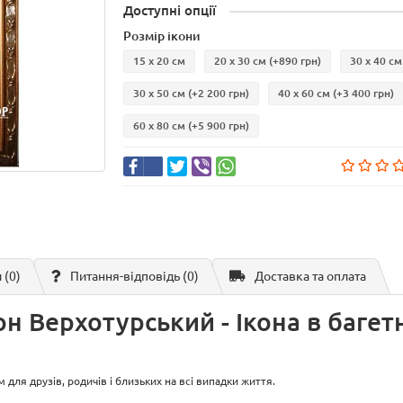
Доступні опції
Розмір ікони
15 х 20 см
20 х 30 см
(+890 грн)
30 х 40 см
30 х 50 см
(+2 200 грн)
40 х 60 см
(+3 400 грн)
60 х 80 см
(+5 900 грн)
 (0)
Питання-відповідь
(0)
Доставка та оплата
 Верхотурський - Ікона в багетн
ля друзів, родичів і близьких на всі випадки життя.