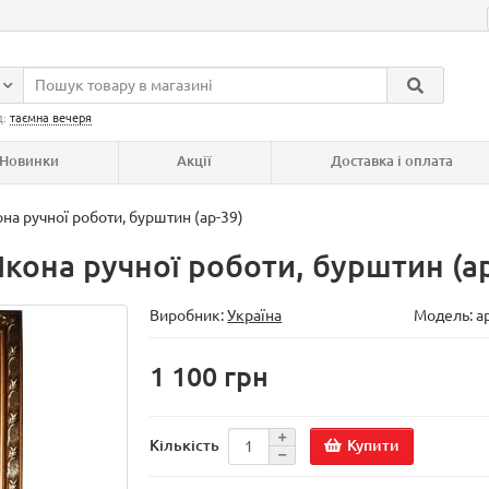
д:
таємна вечеря
Новинки
Акції
Доставка і оплата
на ручної роботи, бурштин (ар-39)
Ікона ручної роботи, бурштин (ар
Виробник:
Україна
Модель:
а
1 100 грн
Купити
Кількість