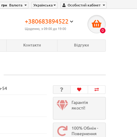
грн
Валюта
Українська
Особистий кабінет
+380683894522
Щоденно, з 09:00 до 19:00
0
Контакти
Відгуки
р-54
Гарантія
якості!
100% Обмін -
Повернення