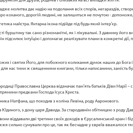
унком для друзів, родичів і близьких на всі випадки життя.
адже молитва дає надію на подолання всіх спорів, негараздів, створ
ро коханого, дорогій людині, не залишиться не почутою - допоможе, 
етика майстра. Янтарна ікона підійде під будь-який інтер'єр.
ті бурштину так само різноманітні, як і лікувальні. З давнину його 
 підсилює інтуїцію і допомагає реалізувати плани в конкретні дії, пр
ожих і святих Його, для побожного колихання думок наших до Бога 
є для нас тими ж священними книгами, тільки написаними, замість бу
ородиці Православна Церква відзначає пам'ять батьків Діви Марії – 
прямими предками Господа Ісуса Христа.
ка Матфана, що походив з коліна Левіна, роду Ааронового.
іна Юдиного, з дому царя Давида. За стародавнім обітницею з роду Д
они віддавали дві третини своїх доходів в Єрусалимський храм і 
ужжя сильно сумували про це, так як бесчадие у євреїв вважалося т