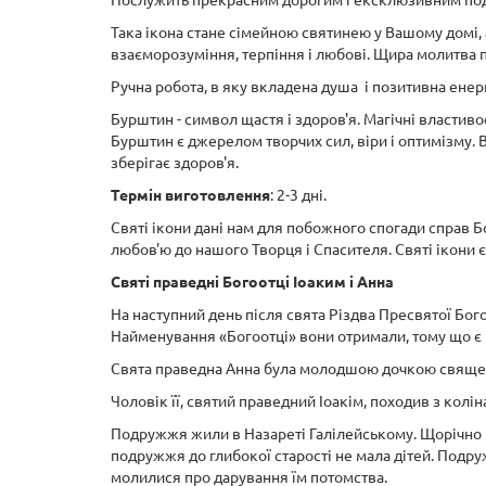
Послужить прекрасним дорогим і ексклюзивним подар
Така ікона стане сімейною святинею у Вашому домі, 
взаєморозуміння, терпіння і любові. Щира молитва п
Ручна робота, в яку вкладена душа і позитивна енерг
Бурштин - символ щастя і здоров'я. Магічні властивос
Бурштин є джерелом творчих сил, віри і оптимізму. Він
зберігає здоров'я.
Термін виготовлення
: 2-3 дні.
Святі ікони дані нам для побожного спогади справ Б
любов'ю до нашого Творця і Спасителя. Святі ікони 
Святі праведні Богоотці Іоаким і Анна
На наступний день після свята Різдва Пресвятої Бог
Найменування «Богоотці» вони отримали, тому що є 
Свята праведна Анна була молодшою дочкою священи
Чоловік її, святий праведний Іоакім, походив з кол
Подружжя жили в Назареті Галілейському. Щорічно в
подружжя до глибокої старості не мала дітей. Подр
молилися про дарування їм потомства.