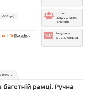
Сотні
(+900 грн)
задоволених
клієнтів
Будь-яка
Відгуків: 0
форма оплати
а оплата
в багетній рамці. Ручна