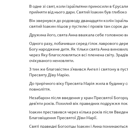
В одне зі свят, коли ізраїльтяни приносили в Єрус
прийняти від нього дари. Святий Іоаким був глибоко
Він звернувся до родоводу дванадцяти колін ізраїл
святий Іоаким пішов у пустелю і провів там сорок д
Дружина його, свята Анна вважала себе головною ви
Одного разу, побачивши серед гілок лаврового дере
Богу народжене дитя. Як тільки свята Анна вимовила 
через Яку благословляться всі племена світу. Зрад
очікуваного немовляти.
З тим же благовістям з'явився Ангел і святому в пус
Пресвяту Діву Марію.
До трирічного віку Пресвята Марія жила в будинку с
повноліття.
Незабаром після введення у храм Пресвятої Богороди
дев'яти років. Похилий вік праведних подружжя по
Іоаким преставився через кілька років після Введення
Благовіщення Пресвятої Діви Марії.
Святі праведні Богоотцы Іоаким і Анна поминаються