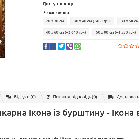
Доступні опції
Розмір ікони
20 х 30 см
30 х 40 см
(+480 грн)
30 х 50 см
40 х 60 см
(+2 640 грн)
60 х 80 см
(+4 530 грн)
Відгуки (0)
Питання-відповідь
(0)
Доставка т
карна Ікона із бурштину - Ікона 