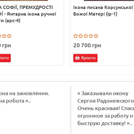
А СОФІЇ, ПРЕМУДРОСТІ
Ікона писана Корсунської
 - Янтарна ікона ручної
Божої Матері (ір-1)
и (арс-4)
0 грн
20 700 грн
пити
Купити
кона на замовлення.
« Заказывали икону
на робота »..
Сергия Радонежского
Очень красивая! Спас
огромное за работу и
быструю доставку! »..