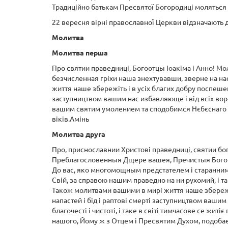
Традиційно батькам Пресвятої Богородиці моляться 
22 вересня вірні православної Церкви відзначають д
Молитва
Молитва перша
Про святии праведниці, Богоотцы Іоакіма і Анно! Мол
безчисленная гріхи наша знехтувавши, зверне на нас
життя наше збережіть і в усіх благих добру поспешен
заступництвом вашим нас избавляюще і від всіх вор
вашим святим умолением та сподобимся Нєбєснаго Ца
віків.Амінь
Молитва друга
Про, приснославнии Христові праведниці, святии бо
Преблагословенныя Дщере вашея, Пречистыя Богоро
До вас, яко многомощным предстателем і старанним п
Свій, за справою нашим праведно на ни рухомий, і та
Також молитвами вашими в мирі життя наше збережіть
напастей і бід і раптові смерті заступництвом ваши
благочесті і чистоті, і таке в світі тимчасове се 
нашого, Йому ж з Отцем і Пресвятим Духом, подобає в