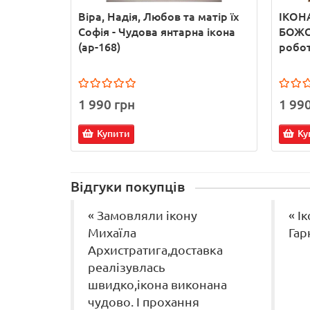
Віра, Надія, Любов та матір їх
ІКОН
Софія - Чудова янтарна ікона
БОЖОЇ
(ар-168)
робот
1 990 грн
1 99
Купити
Ку
Відгуки покупців
« Замовляли ікону
« І
Михаїла
Гар
Архистратига,доставка
реалізувлась
швидко,ікона виконана
чудово. І прохання