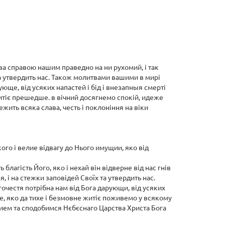
, за справою нашим праведно на ни рухомий, і так
 та утвердить нас. Також молитвами вашими в мирі
ующе, від усяких напастей і бід і внезапныя смерті
итіє прешедше. в вічний досягнемо спокій, идеже
ть всяка слава, честь і поклоніння на віки
го і велие відвагу до Нього имущии, яко від
агість Його, яко і нехай він відверне від нас гнів
 і на стежки заповідей Своїх та утвердить нас.
очестя потрібна нам від Бога дарующи, від усяких
е, яко да тихе і безмовне житіє поживемо у всякому
ением та сподобимся Нєбєснаго Царства Христа Бога