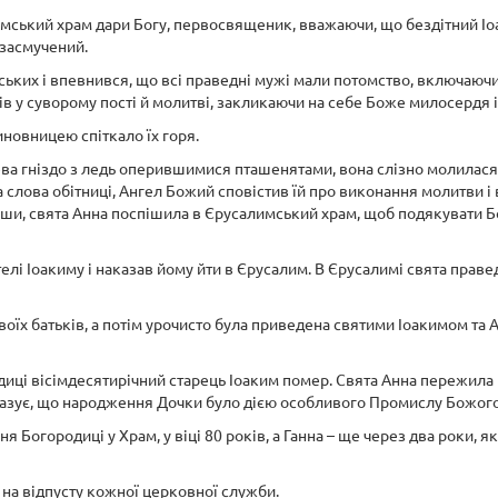
алимський храм дари Богу, первосвященик, вважаючи, що бездітний 
 засмучений.
ьських і впевнився, що всі праведні мужі мали потомство, включаюч
нів у суворому пості й молитві, закликаючи на себе Боже милосердя
новницею спіткало їх горя.
ва гніздо з ледь оперившимися пташенятами, вона слізно молилася 
слова обітниці, Ангел Божий сповістив їй про виконання молитви і в
івши, свята Анна поспішила в Єрусалимський храм, щоб подякувати 
телі Іоакиму і наказав йому йти в Єрусалим. В Єрусалимі свята прав
воїх батьків, а потім урочисто була приведена святими Іоакимом та 
ці вісімдесятирічний старець Іоаким помер. Свята Анна пережила й
казує, що народження Дочки було дією особливого Промислу Божого
 Богородиці у Храм, у віці 80 років, а Ганна – ще через два роки, як
 на відпусту кожної церковної служби.