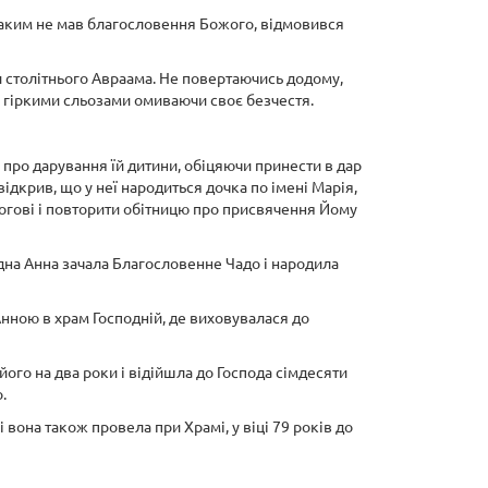
Іоаким не мав благословення Божого, відмовився
и столітнього Авраама. Не повертаючись додому,
 і гіркими сльозами омиваючи своє безчестя.
про дарування їй дитини, обіцяючи принести в дар
ідкрив, що у неї народиться дочка по імені Марія,
Богові і повторити обітницю про присвячення Йому
една Анна зачала Благословенне Чадо і народила
Анною в храм Господній, де виховувалася до
ого на два роки і відійшла до Господа сімдесяти
.
і вона також провела при Храмі, у віці 79 років до