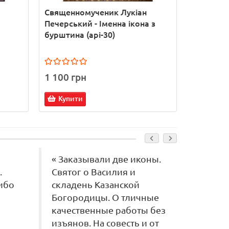
Священномученик Лукіан
Святий 
Печерський - Іменна ікона з
- Ікона р
бурштина (арі-30)
бурштину
1 100 грн
1 100 г
Купити
Купит
« Заказывали две иконы.
« Зак
.
Святог о Василия и
икону
ибо
складень Казанской
Аполл
Богородицы. О тличные
очень 
качественные работы без
изготов
изъянов. На совесть и от