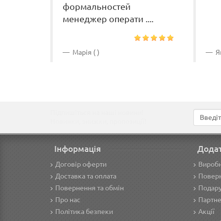
формальностей
менеджер операти ....
Марія ( )
Ян
Підпишіться на наші новини!
Новинки, знижки, пропозиції!
Інформація
Дода
Договір оферти
Вироб
Доставка та оплата
Поверн
Повернення та обмін
Подару
Про нас
Партне
Політика безпеки
Акції