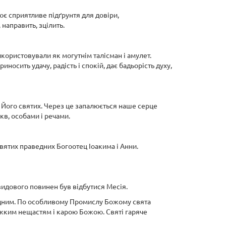
ює сприятливе підґрунтя для довіри,
направить, зцілить.
використовували як могутнім талісман і амулет.
иносить удачу, радість і спокій, дає бадьорість духу,
і Його святих. Через це запалюється наше серце
кв, особами і речами.
святих праведних Богоотец Іоакима і Анни.
авидового повинен був відбутися Месія.
бідним. По особливому Промислу Божому свята
яжким нещастям і карою Божою. Святі гаряче