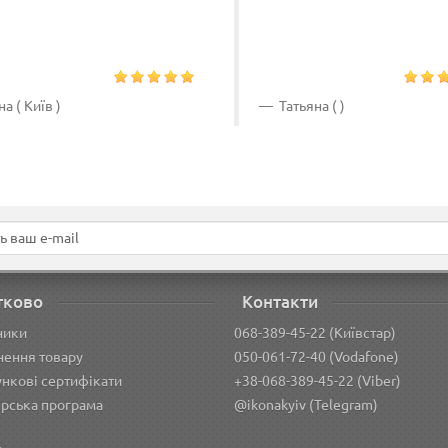
а ( Київ )
Татьяна ( )
тково
Контакти
ники
068-389-45-22 (Київстар)
ення товару
050-061-72-40 (Vodafone)
нкові сертифікати
+38-068-389-45-22 (Viber)
рська програма
@ikonakyiv (Telegram)