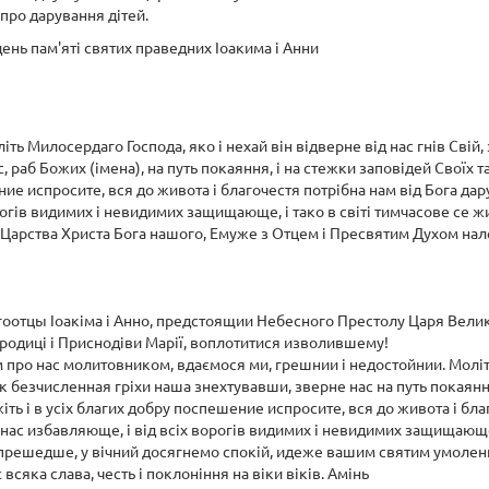
про дарування дітей.
ень пам'яті святих праведних Іоакима і Анни
іть Милосердаго Господа, яко і нехай він відверне від нас гнів Свій
, раб Божих (імена), на путь покаяння, і на стежки заповідей Своїх
ие испросите, вся до живота і благочестя потрібна нам від Бога дар
огів видимих і невидимих защищающе, і тако в світі тимчасове се ж
рства Христа Бога нашого, Емуже з Отцем і Пресвятим Духом належи
гоотцы Іоакіма і Анно, предстоящии Небесного Престолу Царя Велико
диці і Приснодіви Марії, воплотитися изволившему!
ро нас молитовником, вдаємося ми, грешнии і недостойнии. Моліть бл
к безчисленная гріхи наша знехтувавши, зверне нас на путь покаяння,
 і в усіх благих добру поспешение испросите, вся до живота і благ
м нас избавляюще, і від всіх ворогів видимих і невидимих защищающ
житіє прешедше, у вічний досягнемо спокій, идеже вашим святим умол
сяка слава, честь і поклоніння на віки віків. Амінь