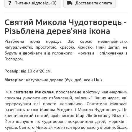
Питання-відповідь
(0)
Доставка та оплата
Святий Микола Чудотворець -
Різьблена дерев'яна ікона
Різьблена ікона порадує Вас своєю незвичайністю,
натуральністю, простотою, красою, ясністю. Ніякі деталі не
будуть відволікати від головного - молитви і спілкування з
Господом.
Розмір
: від 10 см*20 см.
Матеріал
: натуральне дерево (бук, дуб, ясен і ін.)
Ім'я святителя
Миколая
, прославлене воістину невичерпним
списком дивовижних избавлений, зцілень і інших чудес, які
перерахувати всі просто неможливо. Святителя Миколая
називають також Микола Угодник і Микола Чудотворець. Це
християнський святий, архієпископ Мир Лікійських у Візантії.
Його шанують як чудотворця, покровителя дітей, моряків і
купців. Святого Миколая моляться про допомогу в різних бідах,