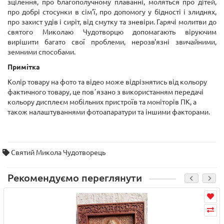
зцілення, про благополучному плаванні, моляться про дітей,
про добрі стосунки в сім'ї, про допомогу у бідності і злиднях,
про захист удів і сиріт, від смутку та зневіри. Гарячі молитви до
святого Миколаю Чудотворцю допомагають віруючим
вирішити багато свої проблеми, нерозв'язні звичайними,
земними способами.
Примітка
Колір товару на фото та відео може відрізнятись від кольору
фактичного товару, це повʼязано з використанням передачі
кольору дисплеєм мобільних пристроїв та моніторів ПК, а
також налаштуваннями фотоапаратури та іншими факторами.
Святий Микола Чудотворець
Рекомендуємо переглянути