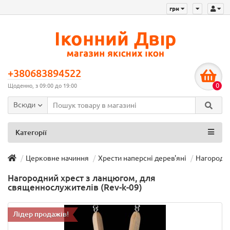
грн
+380683894522
0
Щоденно, з 09:00 до 19:00
Всюди
Категорії
Церковне начиння
Хрести наперсні дерев'яні
Нагородни
Нагородний хрест з ланцюгом, для
священнослужителів (Rev-k-09)
Лідер продажів!