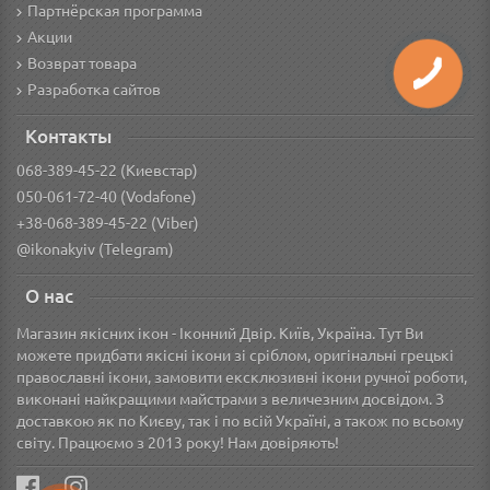
Партнёрская программа
Акции
Возврат товара
Разработка сайтов
Контакты
068-389-45-22 (Киевстар)
050-061-72-40 (Vodafone)
+38-068-389-45-22 (Viber)
@ikonakyiv (Telegram)
О нас
Магазин якісних ікон - Іконний Двір. Київ, Україна. Тут Ви
можете придбати якісні ікони зі сріблом, оригінальні грецькі
православні ікони, замовити ексклюзивні ікони ручної роботи,
виконані найкращими майстрами з величезним досвідом. З
доставкою як по Києву, так і по всій Україні, а також по всьому
світу. Працюємо з 2013 року! Нам довіряють!