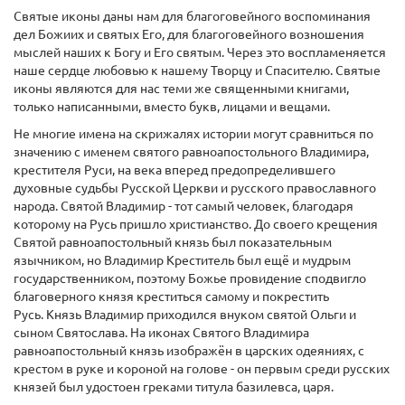
Святые иконы даны нам для благоговейного воспоминания
дел Божиих и святых Его, для благоговейного возношения
мыслей наших к Богу и Его святым. Через это воспламеняется
наше сердце любовью к нашему Творцу и Спасителю. Святые
иконы являются для нас теми же священными книгами,
только написанными, вместо букв, лицами и вещами.
Не многие имена на скрижалях истории могут сравниться по
значению с именем святого равноапостольного Владимира,
крестителя Руси, на века вперед предопределившего
духовные судьбы Русской Церкви и русского православного
народа. Святой Владимир - тот самый человек, благодаря
которому на Русь пришло христианство. До своего крещения
Святой равноапостольный князь был показательным
язычником, но Владимир Креститель был ещё и мудрым
государственником, поэтому Божье провидение сподвигло
благоверного князя креститься самому и покрестить
Русь. Князь Владимир приходился внуком святой Ольги и
сыном Святослава. На иконах Святого Владимира
равноапостольный князь изображён в царских одеяниях, с
крестом в руке и короной на голове - он первым среди русских
князей был удостоен греками титула базилевса, царя.