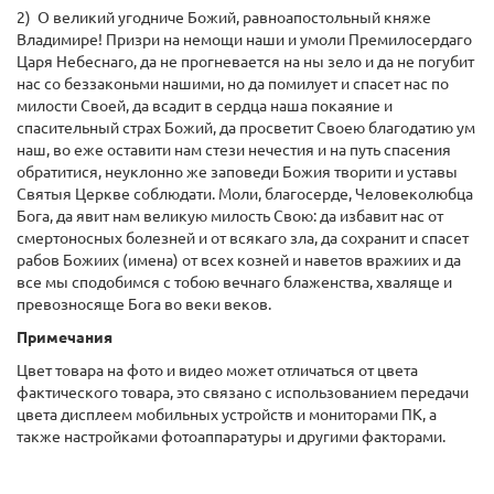
2) О великий угодниче Божий, равноапостольный княже
Владимире! Призри на немощи наши и умоли Премилосердаго
Царя Небеснаго, да не прогневается на ны зело и да не погубит
нас со беззаконьми нашими, но да помилует и спасет нас по
милости Своей, да всадит в сердца наша покаяние и
спасительный страх Божий, да просветит Своею благодатию ум
наш, во еже оставити нам стези нечестия и на путь спасения
обратитися, неуклонно же заповеди Божия творити и уставы
Святыя Церкве соблюдати. Моли, благосерде, Человеколюбца
Бога, да явит нам великую милость Свою: да избавит нас от
смертоносных болезней и от всякаго зла, да сохранит и спасет
рабов Божиих (имена) от всех козней и наветов вражиих и да
все мы сподобимся с тобою вечнаго блаженства, хваляще и
превозносяще Бога во веки веков.
Примечания
Цвет товара на фото и видео может отличаться от цвета
фактического товара, это связано с использованием передачи
цвета дисплеем мобильных устройств и мониторами ПК, а
также настройками фотоаппаратуры и другими факторами.