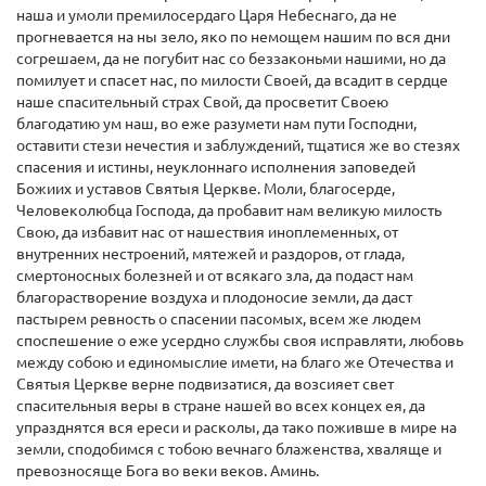
наша и умоли премилосердаго Царя Небеснаго, да не
прогневается на ны зело, яко по немощем нашим по вся дни
согрешаем, да не погубит нас со беззаконьми нашими, но да
помилует и спасет нас, по милости Своей, да всадит в сердце
наше спасительный страх Свой, да просветит Своею
благодатию ум наш, во еже разумети нам пути Господни,
оставити стези нечестия и заблуждений, тщатися же во стезях
спасения и истины, неуклоннаго исполнения заповедей
Божиих и уставов Святыя Церкве. Моли, благосерде,
Человеколюбца Господа, да пробавит нам великую милость
Свою, да избавит нас от нашествия иноплеменных, от
внутренних нестроений, мятежей и раздоров, от глада,
смертоносных болезней и от всякаго зла, да подаст нам
благорастворение воздуха и плодоносие земли, да даст
пастырем ревность о спасении пасомых, всем же людем
споспешение о еже усердно службы своя исправляти, любовь
между собою и единомыслие имети, на благо же Отечества и
Святыя Церкве верне подвизатися, да возсияет свет
спасительныя веры в стране нашей во всех концех ея, да
упразднятся вся ереси и расколы, да тако поживше в мире на
земли, сподобимся с тобою вечнаго блаженства, хваляще и
превозносяще Бога во веки веков. Аминь.