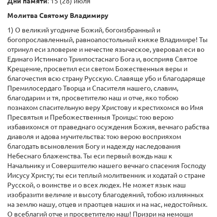
Дни памяти
: 15 (28) июля
Молитва Святому Владимиру
1) О великий угодниче Божий, богоизбранный и
богопрославленный, равноапостольный княже Владимире! Ты
отринул еси зловерие и нечестие языческое, уверовал еси во
Единаго Истиннаго Триипостаснаго Бога и, восприяв Святое
Крещение, просветил еси светом Божественныя веры и
благочестия всю страну Русскую. Славяще убо и благодаряще
Премилосердаго Творца и Спасителя нашего, славим,
благодарим и тя, просветителю наш и отче, яко тобою
познахом спасительную веру Христову и крестихомся во Имя
Пресвятыя и Пребожественныя Троицы: тою верою
избавихомся от праведнаго осуждения Божия, вечнаго рабства
диаволя и адова мучительства: тою верою восприяхом
благодать всыновления Богу и надежду наследования
Небеснаго блаженства. Ты еси первый вождь наш к
Начальнику и Совершителю нашего вечнаго спасения Господу
Иисусу Христу; ты еси теплый молитвенник и ходатай о стране
Русской, о воинстве и о всех людех. Не может язык наш
изобразити величие и высоту благодеяний, тобою излиянных
на землю нашу, отцев и праотцев наших и на нас, недостойных.
О всеблагий отче и просветителю наш! Призри на немощи