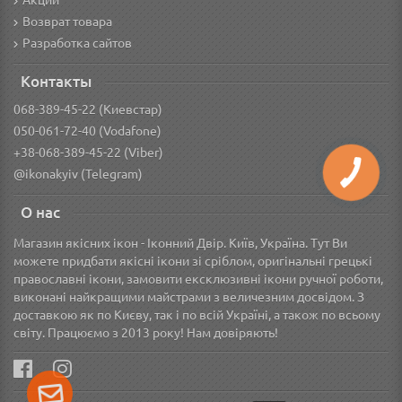
Акции
Возврат товара
Разработка сайтов
Контакты
068-389-45-22 (Киевстар)
050-061-72-40 (Vodafone)
+38-068-389-45-22 (Viber)
@ikonakyiv (Telegram)
О нас
Магазин якісних ікон - Іконний Двір. Київ, Україна. Тут Ви
можете придбати якісні ікони зі сріблом, оригінальні грецькі
православні ікони, замовити ексклюзивні ікони ручної роботи,
виконані найкращими майстрами з величезним досвідом. З
доставкою як по Києву, так і по всій Україні, а також по всьому
світу. Працюємо з 2013 року! Нам довіряють!