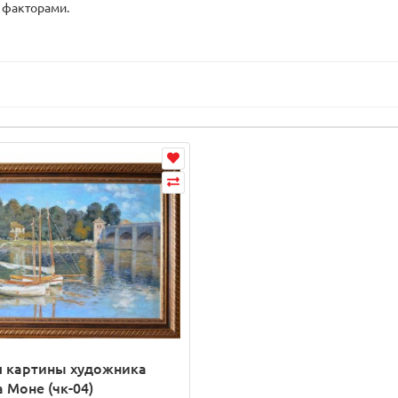
 факторами.
я картины художника
 Моне (чк-04)