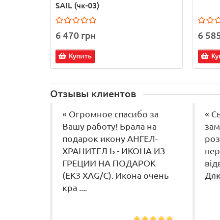
SAIL (чк-03)
6 470 грн
6 58
Купить
Ку
Отзывы клиентов
« Огромное спасибо за
« С
Вашу работу! Брала на
зам
подарок икону АНГЕЛ-
роз
ХРАНИТЕЛ Ь - ИКОНА ИЗ
пер
ГРЕЦИИ НА ПОДАРОК
від
(EK3-XAG/C). Икона очень
Дяку
кра ....