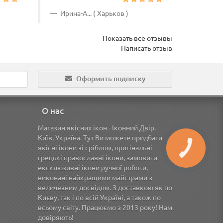
Ирина-А... ( Харьков )
Яна ( 
Показать все отзывы
Написать отзыв
Оформить подписку
О нас
Магазин якісних ікон - Іконний Двір.
Київ, Україна. Тут Ви можете придбати
якісні ікони зі сріблом, оригінальні
грецькі православні ікони, замовити
ексклюзивні ікони ручної роботи,
виконані найкращими майстрами з
величезним досвідом. З доставкою як по
Києву, так і по всій Україні, а також по
всьому світу. Працюємо з 2013 року! Нам
довіряють!