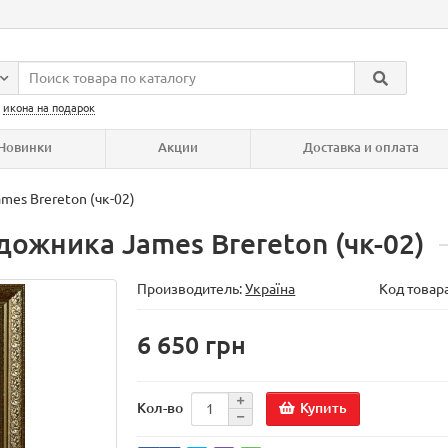
:
икона на подарок
Новинки
Акции
Доставка и оплата
mes Brereton (чк-02)
дожника James Brereton (чк-02)
Производитель:
Україна
Код товар
6 650 грн
Купить
Кол-во