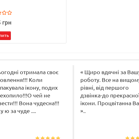
5 грн
пить
ьогодні отримала своє
« Щиро вдячні за Ваш
овлення!!! Коли
роботу. Все на вищом
пакувала ікону, подих
рівні, від першого
ехопило!!!О чей не
дзвінка-до прекрасно
вести!!! Вона чудесна!!!
ікони. Процвітанна Ва
 ю за чуде ....
»..