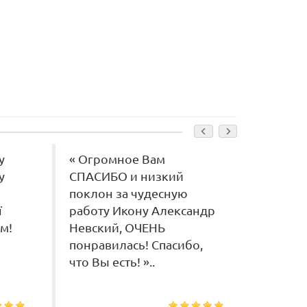
у
« Огромное Вам
« Благ
у
СПАСИБО и низкий
Очень к
поклон за чудесную
ї
работу Икону Александр
м!
Невский, ОЧЕНЬ
понравилась! Спасибо,
что Вы есть! »..