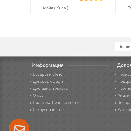
Майя ( Киев )
Та
Подпишитесь на наши новости!
Новинки, скидки, предложения!
Информация
Допо
Возврат и обмен
Произ
Договор оферти
Подар
Доставка и оплата
Партнё
О нас
Акции
Политика Безопасности
Возвра
Сотрудничество
Разраб