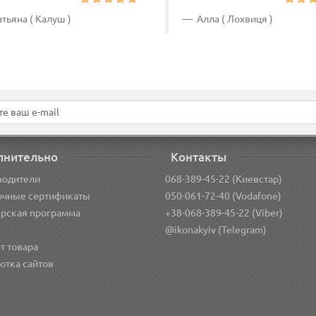
тьяна ( Калуш )
Алла ( Лохвиця )
лнительно
Контакты
водители
068-389-45-22 (Киевстар)
очные сертификаты
050-061-72-40 (Vodafone)
рская программа
+38-068-389-45-22 (Viber)
@ikonakyiv (Telegram)
т товара
отка сайтов