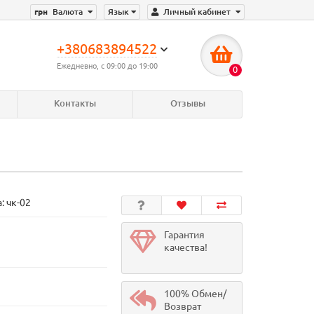
грн
Валюта
Язык
Личный кабинет
+380683894522
Ежедневно, с 09:00 до 19:00
0
Контакты
Отзывы
а:
чк-02
Гарантия
качества!
100% Обмен/
Возврат