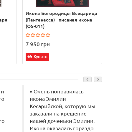
Икона Богородицы Всецарица
Икона Св
таря
(Пантанасса) - писаная икона
Новозаве
(OS-011)
(OS-015)
7 950 грн
12 950 
Купить
Купит
 и
« Очень понравилась
« Хочу
го
икона Эмилии
за ваш
Кесарийской, которую мы
качест
заказали на крещение
Икона
го
нашей доченьки Эмилии.
р!!! С
Икона оказалась гораздо
огромно