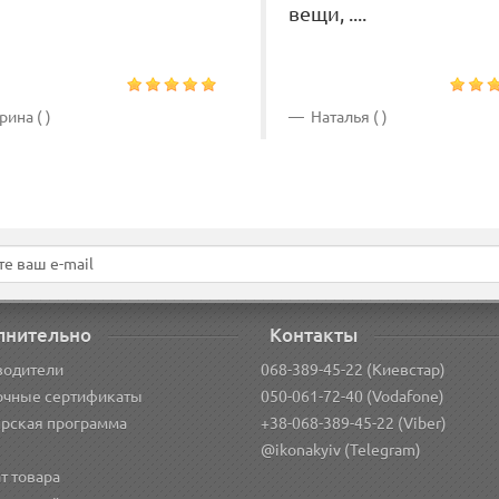
вещи, ....
ина ( )
Наталья ( )
лнительно
Контакты
водители
068-389-45-22 (Киевстар)
очные сертификаты
050-061-72-40 (Vodafone)
рская программа
+38-068-389-45-22 (Viber)
@ikonakyiv (Telegram)
т товара