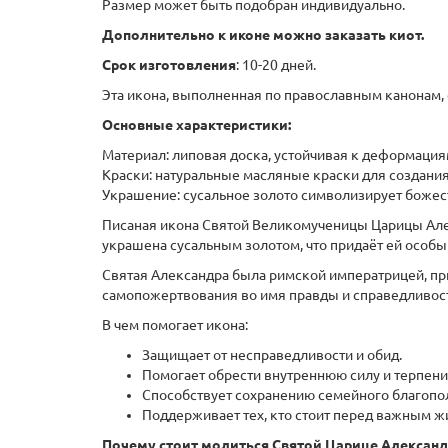
Размер может быть подобран индивидуально.
Дополнительно к иконе можно заказать киот.
Срок изготовления
: 10-20 дней.
Эта икона, выполненная по православным канонам, 
Основные характеристики:
Материал: липовая доска, устойчивая к деформация
Краски: натуральные масляные краски для создани
Украшение: сусальное золото символизирует божес
Писаная икона Святой Великомученицы Царицы Алек
украшена сусальным золотом, что придаёт ей особы
Святая Александра была римской императрицей, при
самопожертвования во имя правды и справедливос
В чем помогает икона:
Защищает от несправедливости и обид.
Помогает обрести внутреннюю силу и терпен
Способствует сохранению семейного благопол
Поддерживает тех, кто стоит перед важным 
Почему стоит молиться Святой Царице Александ