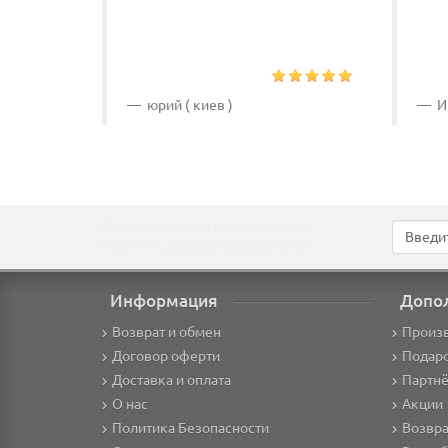
юрий ( киев )
Ир
Подпишитесь на наши новости!
Новинки, скидки, предложения!
Информация
Допо
Возврат и обмен
Произ
Договор оферти
Подар
Доставка и оплата
Партнё
О нас
Акции
Политика Безопасности
Возвра