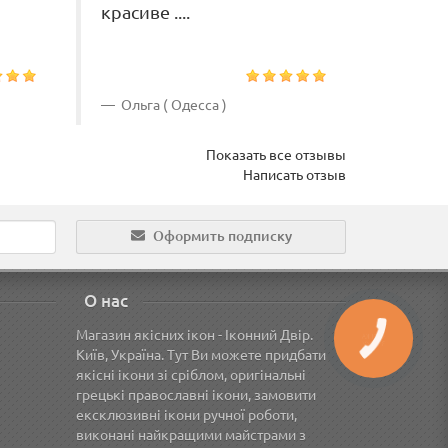
красиве ....
Ольга ( Одесса )
Алена 
Показать все отзывы
Написать отзыв
Оформить подписку
О нас
Магазин якісних ікон - Іконний Двір.
Київ, Україна. Тут Ви можете придбати
якісні ікони зі сріблом, оригінальні
грецькі православні ікони, замовити
ексклюзивні ікони ручної роботи,
виконані найкращими майстрами з