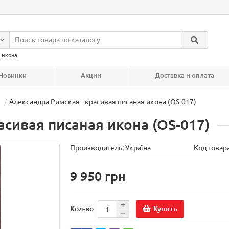
:
икона
Новинки
Акции
Доставка и оплата
Александра Римская - красивая писаная икона (OS-017)
асивая писаная икона (OS-017)
Производитель:
Україна
Код товар
9 950 грн
Купить
Кол-во