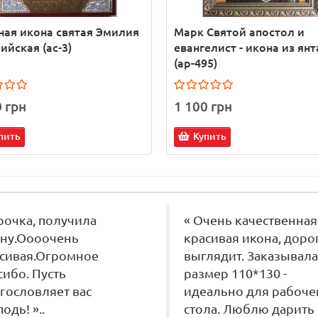
ая икона святая Эмилия
Марк Святой апостол и
ийская (ас-3)
евангелист - икона из ян
(ар-495)
0 грн
1 100 грн
пить
Купить
рочка, получила
« Очень качественная
ну.Оооочень
красивая икона, доро
сивая.Огромное
выглядит. Заказывала
сибо. Пусть
размер 110*130 -
гословляет вас
идеально для рабоче
подь! »..
стола. Люблю дарить