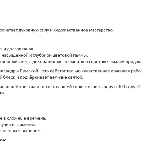
сочетает духовную силу и художественное мастерство.
м и долговечная.
я насыщенной и глубокой цветовой гаммы.
твенный свет, а декоративные элементы из цветных эмалей придаю
сандры Римской – это действительно качественная красивая работ
й блеск и подчёркивает величие святой.
нявшей христианство и отдавшей свою жизнь за веру в 303 году. 
ти.
ие в сложные времена.
учия и гармонии.
жизненным выбором.
ре: