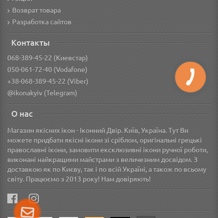
Возврат товара
Разработка сайтов
Контакты
068-389-45-22 (Киевстар)
050-061-72-40 (Vodafone)
+38-068-389-45-22 (Viber)
@ikonakyiv (Telegram)
О нас
Магазин якісних ікон - Іконний Двір. Київ, Україна. Тут Ви
можете придбати якісні ікони зі сріблом, оригінальні грецькі
православні ікони, замовити ексклюзивні ікони ручної роботи,
виконані найкращими майстрами з величезним досвідом. З
доставкою як по Києву, так і по всій Україні, а також по всьому
світу. Працюємо з 2013 року! Нам довіряють!