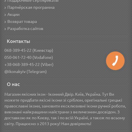
Подарочные сертификаты
Партнёрская программа
Акции
Возврат товара
Разработка сайтов
Контакты
068-389-45-22 (Киевстар)
050-061-72-40 (Vodafone)
+38-068-389-45-22 (Viber)
@ikonakyiv (Telegram)
О нас
Магазин якісних ікон - Іконний Двір. Київ, Україна. Тут Ви
можете придбати якісні ікони зі сріблом, оригінальні грецькі
православні ікони, замовити ексклюзивні ікони ручної роботи,
виконані найкращими майстрами з величезним досвідом. З
доставкою як по Києву, так і по всій Україні, а також по всьому
світу. Працюємо з 2013 року! Нам довіряють!