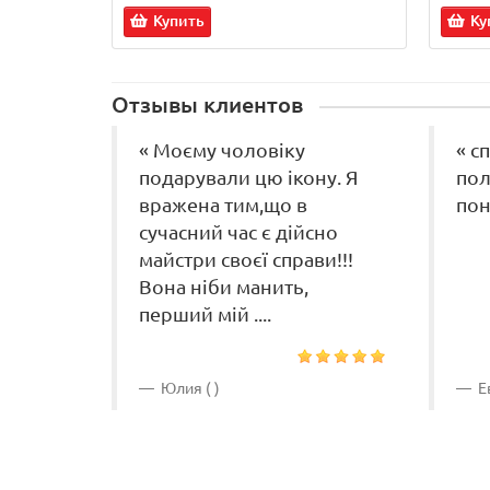
Купить
Ку
Отзывы клиентов
« Моєму чоловіку
« с
подарували цю ікону. Я
пол
вражена тим,що в
пон
сучасний час є дійсно
майстри своєї справи!!!
Вона ніби манить,
перший мій ....
Юлия ( )
Ев