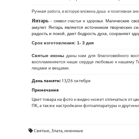
Ручная
работа, в которую вложена душа и позитивная эн
Янтарь
Магические сво
-
символ счастья и здоровья.
амулет.
Янтарь является источником творческих си
радость и покой, дает бодрость духа, сохраняет здо
Срок изготовления: 1- 3 дня
Святые иконы
даны нам для благоговейного восп
воспламеняется наше сердце любовью к нашему Тв
лицами и вещами.
День памяти:
13/26 октября
Примечания
Цвет товара на фото и видео может отличаться от ц
ПК, а также настройками фотоаппаратуры и другими
Святые
,
Злата
,
именные