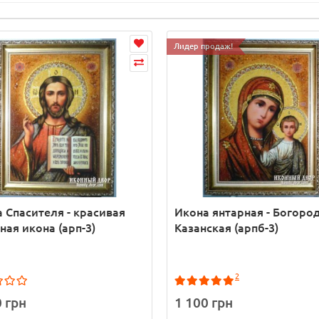
Лидер продаж!
 Спасителя - красивая
Икона янтарная - Богоро
ная икона (арп-3)
Казанская (арпб-3)
2
0 грн
1 100 грн