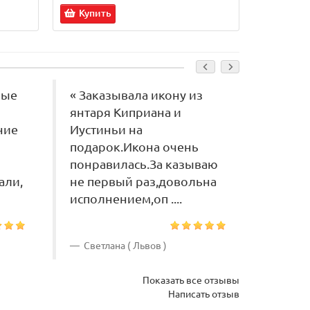
Купить
Купит
ные
« Заказывала икону из
« Икон
янтаря Киприана и
Больш
ние
Иустиньи на
понрав
подарок.Икона очень
вам) ».
понравилась.За казываю
али,
не первый раз,довольна
исполнением,оп ....
Светлана ( Львов )
Дарья
Показать все отзывы
Написать отзыв