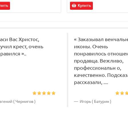
пить
Купить
паси Вас Христос,
« Заказывал венчаль
учил крест, очень
иконы. Очень
равился »..
понравилось отноше
продавца. Вежливо,
профессиональн о,
качественно. Подсказ
рассказали, ....
гений ( Чернигов )
Игорь ( Батурин )