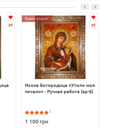
Лидер продаж!
дица
Икона Богородица «Утоли моя
Икона Б
печали» - Ручная работа (ар-6)
Избавите
ручной р
(ар-20)
1
1 100 грн
1 100 г