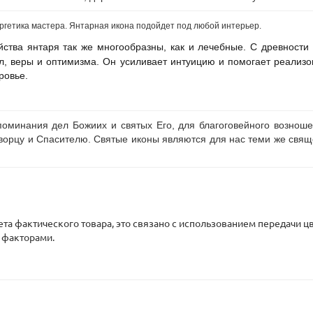
ергетика мастера. Янтарная икона подойдет под любой интерьер.
йства янтаря так же многообразны, как и лечебные. С древности
л, веры и оптимизма. Он усиливает интуицию и помогает реализов
ровье.
оминания дел Божиих и святых Его, для благоговейного возноше
орцу и Спасителю. Святые иконы являются для нас теми же свяще
вета фактического товара, это связано с использованием передачи
 факторами.