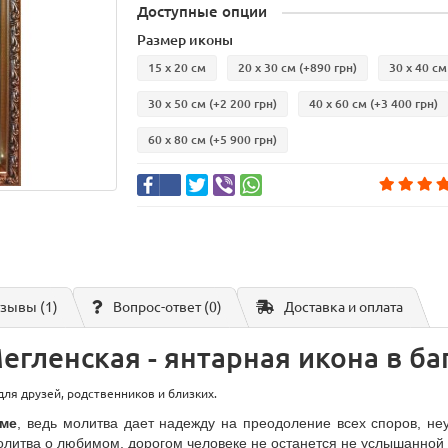
Доступные опции
Размер иконы
15 х 20 см
20 х 30 см
(+890 грн)
30 х 40 см
30 х 50 см
(+2 200 грн)
40 х 60 см
(+3 400 грн)
60 х 80 см
(+5 900 грн)
зывы (1)
Вопрос-ответ
(0)
Доставка и оплата
гленская - янтарная икона в ба
ля друзей, родственников и близких.
оме
, ведь м
олитва дает надежду на преодоление всех споров, не
литва о любимом, дорогом человеке не останется не услышанной -