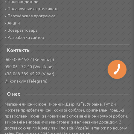
Производители
Подарочные сертификаты
Партнёрская программа
Акции
Возврат товара
Разработка сайтов
Контакты
068-389-45-22 (Киевстар)
050-061-72-40 (Vodafone)
+38-068-389-45-22 (Viber)
@ikonakyiv (Telegram)
О нас
Магазин якісних ікон - Іконний Двір. Київ, Україна. Тут Ви
можете придбати якісні ікони зі сріблом, оригінальні грецькі
православні ікони, замовити ексклюзивні ікони ручної роботи,
виконані найкращими майстрами з величезним досвідом. З
доставкою як по Києву, так і по всій Україні, а також по всьому