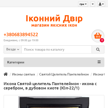
грн
+380683894522
0
Ежедневно, с 09:00 до 19:00
Везде
Категории
Иконы святых
Святой Целитель Пантелеймон
Икона Св
Икона Святой целитель Пантелеймон - икона с
серебром, в дубовом киоте (Юл-22/1)