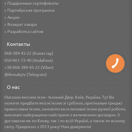
Подарочные сертификаты
Партнёрская программа
Акции
Возврат товара
Разработка сайтов
Контакты
068-389-45-22 (Киевстар)
050-061-72-40 (Vodafone)
+38-068-389-45-22 (Viber)
@ikonakyiv (Telegram)
О нас
Магазин якісних ікон - Іконний Двір. Київ, Україна. Тут Ви
можете придбати якісні ікони зі сріблом, оригінальні грецькі
православні ікони, замовити ексклюзивні ікони ручної роботи,
виконані найкращими майстрами з величезним досвідом. З
доставкою як по Києву, так і по всій Україні, а також по всьому
світу. Працюємо з 2013 року! Нам довіряють!