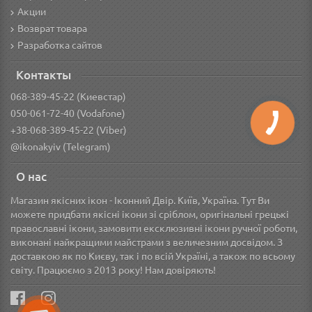
Акции
Возврат товара
Разработка сайтов
Контакты
068-389-45-22 (Киевстар)
050-061-72-40 (Vodafone)
+38-068-389-45-22 (Viber)
@ikonakyiv (Telegram)
О нас
Магазин якісних ікон - Іконний Двір. Київ, Україна. Тут Ви
можете придбати якісні ікони зі сріблом, оригінальні грецькі
православні ікони, замовити ексклюзивні ікони ручної роботи,
виконані найкращими майстрами з величезним досвідом. З
доставкою як по Києву, так і по всій Україні, а також по всьому
світу. Працюємо з 2013 року! Нам довіряють!