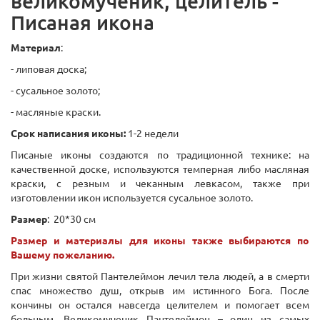
великомученик, целитель -
Писаная икона
Материал
:
- липовая доска;
- сусальное золото;
- масляные краски.
Срок написания иконы:
1-2 недели
Писаные иконы создаются по традиционной технике: на
качественной доске, используются темперная либо масляная
краски, с резным и чеканным левкасом, также при
изготовлении икон используется сусальное золото.
Размер
: 20*30 см
Размер и материалы для иконы также выбираются по
Вашему пожеланию.
При жизни святой Пантелеймон лечил тела людей, а в смерти
спас множество душ, открыв им истинного Бога. После
кончины он остался навсегда целителем и помогает всем
больным. Великомученик Пантелеймон – один из самых