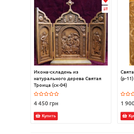
Икона-складень из
Свята
натурального дерева Святая
(р-11)
Троица (ск-04)
4 450 грн
1 90
Купить
Ку