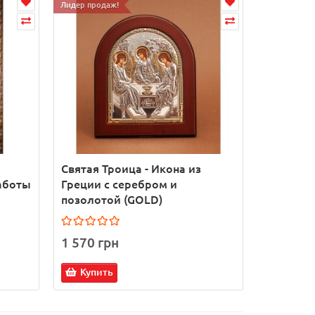
Лидер продаж!
Лидер прода
Святая Троица - Икона из
Святая Т
аботы
Греции с серебром и
- Чудесн
позолотой (GOLD)
ручной р
1 570 грн
1 990 г
Купить
Купит