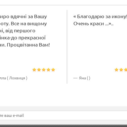
иро вдячні за Вашу
« Благодарю за икону
оту. Все на вищому
Очень краси ...»..
ні, від першого
інка-до прекрасної
ни. Процвітанна Вам!
ла ( Лохвиця )
Яна ( )