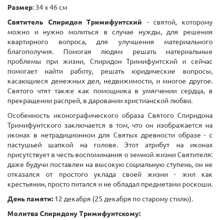
Размер
: 34 х 46 см
Святитель Спиридон Тримифунтский
- святой, которому
можно и нужно молиться в случае нужды, для решения
квартирного вопроса, для улучшения материального
благополучия. Помогая людям решать материальные
проблемы при жизни, Спиридон Тримифунтский и сейчас
помогает найти работу, решать юридические вопросы,
касающиеся денежных дел, недвижимости, и многое другое.
Святого чтят также как помощника в умягчении сердца, в
прекращении распрей, в даровании христианской любви.
Особенность иконографического образа Святого Спиридона
Тримифунтского заключается в том, что он изображается на
иконах в нетрадиционном для Святых древности образе - с
пастушьей шапкой на голове. Этот атрибут на иконах
присутствует в честь воспоминания о земной жизни Святителя:
даже будучи поставлен на высокую социальную ступень, он не
отказался от простого уклада своей жизни - жил как
крестьянин, просто питался и не обладал предметами роскоши.
День памяти:
12 декабря (25 декабря по старому стилю).
Молитва Спиридону Тримифунтскому: