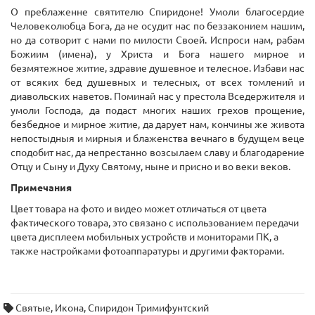
О преблаженне святителю Спиридоне! Умоли благосердие
Человеколюбца Бога, да не осудит нас по беззаконием нашим,
но да сотворит с нами по милости Своей. Испроси нам, рабам
Божиим (имена), у Христа и Бога нашего мирное и
безмятежное житие, здравие душевное и телесное. Избави нас
от всяких бед душевных и телесных, от всех томлений и
диавольских наветов. Поминай нас у престола Вседержителя и
умоли Господа, да подаст многих наших грехов прощение,
безбедное и мирное житие, да дарует нам, кончины же живота
непостыдныя и мирныя и блаженства вечнаго в будущем веце
сподобит нас, да непрестанно возсылаем славу и благодарение
Отцу и Сыну и Духу Святому, ныне и присно и во веки веков.
Примечания
Цвет товара на фото и видео может отличаться от цвета
фактического товара, это связано с использованием передачи
цвета дисплеем мобильных устройств и мониторами ПК, а
также настройками фотоаппаратуры и другими факторами.
Святые
,
Икона
,
Спиридон Тримифунтский