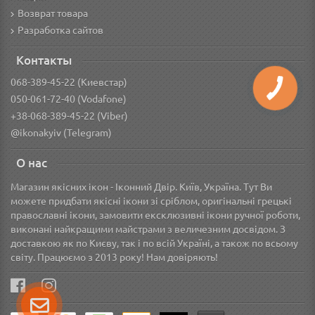
Возврат товара
Разработка сайтов
Контакты
068-389-45-22 (Киевстар)
050-061-72-40 (Vodafone)
+38-068-389-45-22 (Viber)
@ikonakyiv (Telegram)
О нас
Магазин якісних ікон - Іконний Двір. Київ, Україна. Тут Ви
можете придбати якісні ікони зі сріблом, оригінальні грецькі
православні ікони, замовити ексклюзивні ікони ручної роботи,
виконані найкращими майстрами з величезним досвідом. З
доставкою як по Києву, так і по всій Україні, а також по всьому
світу. Працюємо з 2013 року! Нам довіряють!